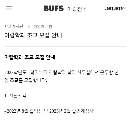
BUFS
아랍전공
Language
학과게시판
취업게시판
아랍학과 조교 모집 안내
아랍학과
조교
모집 안내
2023
학년도
1
학기부터 아랍학과 학과 사무실에서 근무할 신
임
조교
를 모집합니다
.
1.
지원자격
:
- 2022
년
8
월 졸업생 및
2023
년
2
월 졸업예정자