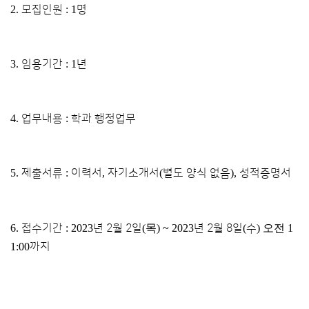
2.
모집인원
: 1
명
3.
임용기간
: 1
년
4.
업무내용
:
학과 행정업무
5.
제출서류
:
이력서
,
자기소개서
(
별도 양식 없음
),
성적증명서
6.
접수기간
: 2023
년 2
월 2
일
(목
) ~ 2023
년 2
월 8
일
(
수
) 오전 1
1:00
까지