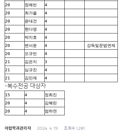
20
정예빈
4
20
최가을
4
20
윤대건
4
20
현다영
4
20
박지호
4
20
변서윤
4
강독및문법면제
20
오규빈
4
21
김은지
3
21
심규진
4
21
김민재
4
-복수전공 대상자
15
4
정희진
20
4
김혜린
20
4
엄하연
아랍학과관리자
조회수
2024. 4. 19
1,281