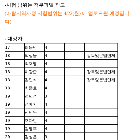
-시험 범위는 첨부파일 참고
(아랍지역사정 시험범위는 4/22(월) 에 업로드될 예정입니
다)
- 대상자
17
최동민
4
18
박성율
4
강독및문법면제
18
최재영
4
18
이광준
4
강독및문법면제
18
김민석
4
강독및문법면제
18
최준호
4
19
전민성
3
19
정예지
4
19
선민우
4
19
조다민
4
19
김영후
4
20
김성은
3