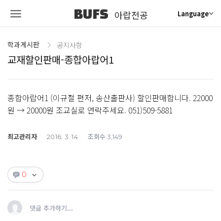
BUFS
아랍전공
Language
학과게시판
공지사항
교재할인판매-종합아랍어1
종합아랍어1 (이규철 편저, 송산출판사) 할인판매합니다. 22000
원 → 20000원 조교실로 연락주세요. 051)509-5881
최고관리자
조회수
2016. 3. 14
3,149
0
댓글 추가하기...