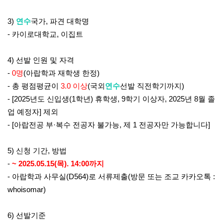
3)
연수
국가
,
파견 대학명
- 카이로대학교, 이집트
4)
선발 인원 및 자격
-
0
명
(
아랍학과 재학생 한정
)
-
총 평점평균이
3.0
이상
(
국외
연수
선발 직전학기까지
)
- [2025
년도 신입생
(1
학년
)
휴학생
, 9
학기 이상자
, 2025
년 8
월 졸
업 예정자
]
제외
- [아랍전공 부·복수 전공자 불가능, 제 1 전공자만 가능합니다]
5)
신청 기간
,
방법
-
~ 2025.05.15(목
). 14:00
까지
-
아랍학과 사무실
(D564)
로 서류제출
(
방문 또는 조교 카카오톡
:
whoisomar)
6)
선발기준