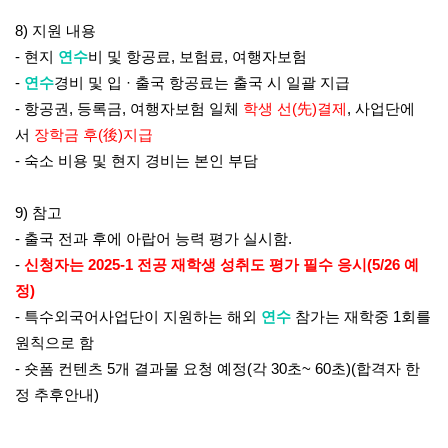
8)
지원 내용
-
현지
연수
비 및 항공료
,
보험료
,
여행자보험
-
연수
경비 및 입
·
출국 항공료는 출국 시 일괄 지급
-
항공권
,
등록금
,
여행자보험 일체
학생 선
(
先
)
결제
,
사업단에
서
장학금 후
(
後
)
지급
- 숙소
비용 및 현지 경비는 본인 부담
9)
참고
-
출국 전과 후에 아랍어 능력 평가 실시함
.
-
신청자는
2025-1
전공 재학생 성취도 평가 필수 응시
(5/26
예
정
)
-
특수외국어사업단이 지원하는 해외
연수
참가는 재학중
1
회를
원칙으로 함
- 숏폼 컨텐츠 5개 결과물 요청 예정(각 30초~ 60초)(합격자 한
정 추후안내)