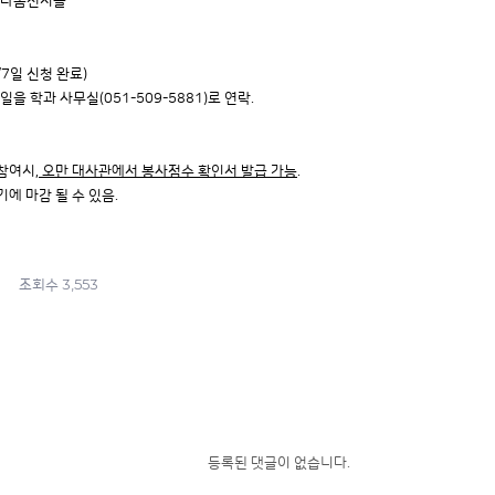
, 다솜전시홀
6/7일 신청 완료)
을 학과 사무실(051-509-5881)로 연락.
 참여시,
오만 대사관에서 봉사점수 확인서 발급 가능
.
에 마감 될 수 있음.
3,553
조회수
등록된 댓글이 없습니다.