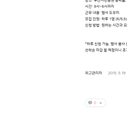
장소: 부산시민공원 동백홀
시간: 9시~6시까지
근무 내용: 행사 도우미.
모집 인원: 하루 1명.(6/6,
신청 방법: 원하는 시간과 요일
*하루 신청 가능. 행사 봉사
선착순 마감 할 예정이니 조기
2015. 5. 19
최고관리자
0