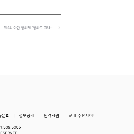
제4회 아랍 영화제 `영화로 떠나…
동문회
정보공개
원격지원
교내 주요사이트
51.509.5005
RESERVED.