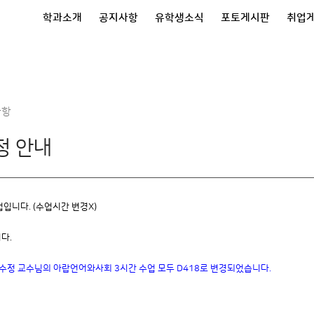
학과소개
공지사항
유학생소식
포토게시판
취업
사항
정 안내
입니다. (수업시간 변경X)
다.
,김수정 교수님의 아랍언어와사회 3시간 수업 모두 D418로 변경되었습니다.