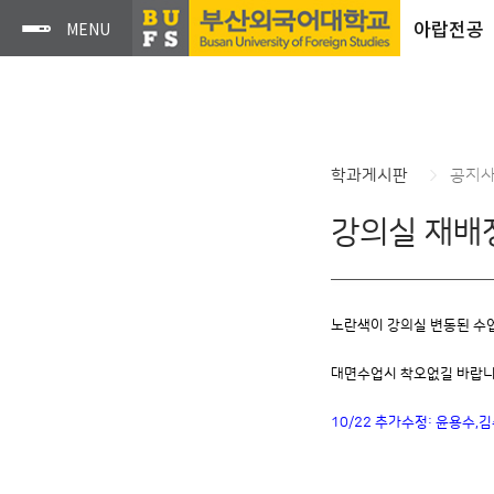
아랍전공
학과게시판
공지
강의실 재배
노란색이 강의실 변동된 수업
대면수업시 착오없길 바랍니
10/22 추가수정: 윤용수