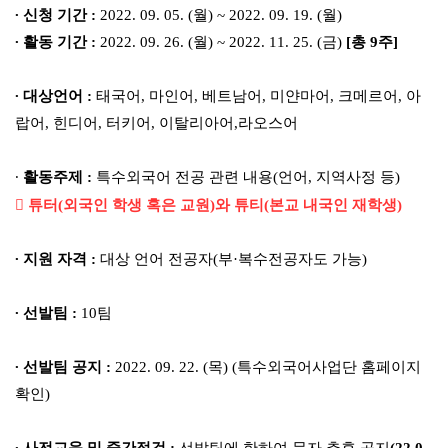
∙
신청 기간
:
2022. 09. 05. (
월
) ~ 2022. 09. 19. (
월
)
∙
활동 기간
:
2022. 09. 26. (
월
) ~ 2022. 11. 25. (
금
)
[
총
9
주
]
∙
대상언어
:
태국어
,
마인어
,
베트남어
,
미얀마어
,
크메르어
,
아
랍어
,
힌디어
,
터키어
,
이탈리아어
,
라오스어
∙
활동주제
:
특수외국어 전공 관련 내용
(
언어
,
지역사정 등
)

튜터
(
외국인 학생 혹은 교원
)
와 튜티
(
본교 내국인 재학생
)
∙
지원 자격
:
대상 언어 전공자
(
부
·
복수전공자도 가능
)
∙
선발팀
:
10
팀
∙
선발팀 공지
:
2022. 09. 22. (
목
) (
특수외국어사업단 홈페이지
확인
)