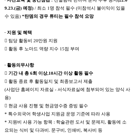
∙
사전교육 및 중간점검
:
선발팀에 한하여 문자 추후 공지
(22.0
9.23.(
금
)
예정
)
/
최소
1
명 참석 필수
(
미참석시 불이익이 있을
수 있음
)
*
탄뎀의 경우 튜티는 필수 참석 요망
∙
지원 및 혜택

팀당 활동비
20
만원 지원

활동 후 노마드 역량 지수
15
점 부여
∙
활동의무사항

기간 내 총
6
회 이상
,10
시간 이상 활동 필수

활동 종료 후
활동일지 및 최종보고서 제출
(
사업단 홈페이지 자료실
-
서식자료실에 첨부되어 있는 양식 사
용
)

현금 사용 진행 및 현금영수증 증빙 필수
*
특수외국어 학생사업 지원금 운영 기준에 따라 사용
*
지원비 사용 가능 항목
:
학술관련 도서 및 문제지
,
활동에 소
요되는 식비 및 다과비
.
문구비
,
인쇄비
,
복사비 등