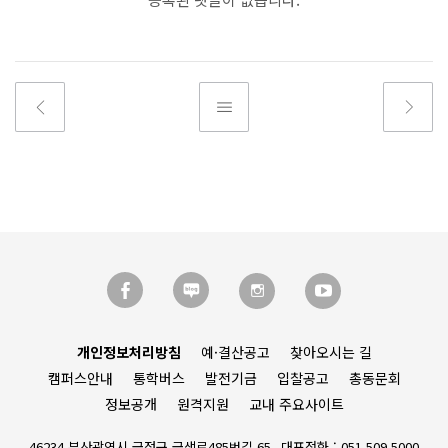
개인정보처리방침
예·결산공고
찾아오시는 길
캠퍼스안내
통학버스
발전기금
입찰공고
총동문회
정보공개
원격지원
교내 주요사이트
46234 부산광역시 금정구 금샘로485번길 65
대표전화 : 051.509.5000