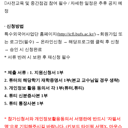

사전교육 및 중간점검 참여 필수
/
자세한 일정은 추후 공지 예
정
∙
신청방법
특수외국어사업단 홈페이지
(
http://icfl.bufs.ac.kr/)
→
회원가입 또
는 로그인
(
필수
)
→
온라인신청
→
해당프로그램 클릭 후 신청
→
승인 시 신청완료
*
서류 반려 시 보완 후 재신청 필수
*
제출 서류
: 1.
지원신청서
1
부
2.
튜터의 해당학기 재학증명서
1
부
(
본교 교수님일 경우 생략
)
3.
개인정보 활용 동의서 각
1
부
(
튜터
,
튜티
)
4.
튜티 신분증사본
1
부
5.
튜티 통장사본
1
부
*
참가신청서와 개인정보활용동의서 서명란에 반드시
'
자필서
명
'
으로 기입해주시길 바랍니다
. (
키보드 타이핑 서명
X,
마우스