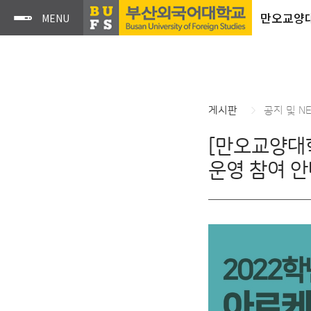
만오교양
게시판
공지 및 N
[만오교양대
운영 참여 