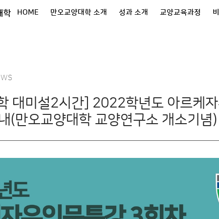
대학
HOME
만오교양대학 소개
성과 소개
교양교육과정
EWS
학 대미설2시간] 2022학년도 아르케
안내(만오교양대학 교양연구소 개소기념)