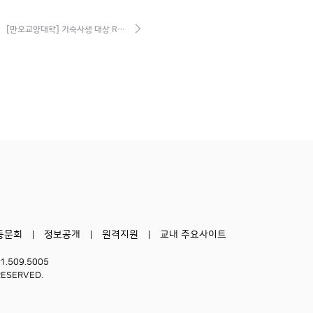
[만오교양대학] 기숙사생 대상 R…
동문회
정보공개
원격지원
교내 주요사이트
51.509.5005
RESERVED.