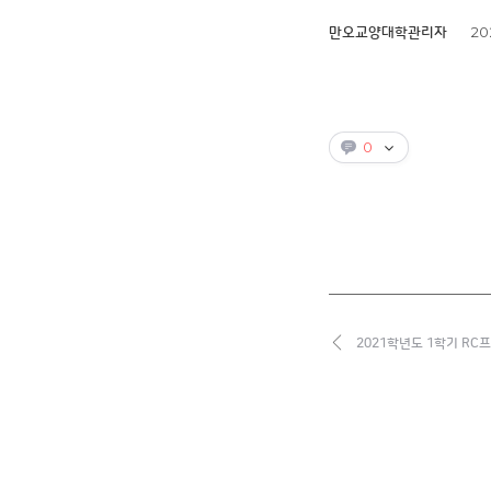
202
만오교양대학관리자
0
2021학년도 1학기 R