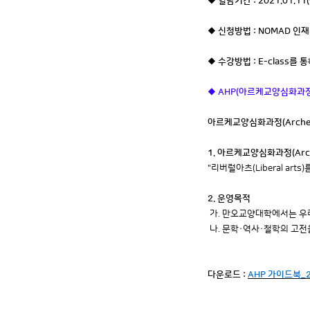
◆ 열람기간 : 2021.01.11(월
◆ 신청방법 : NOMAD 
◆ 수강방법 : E-class를 
◆ AHP(아르케교양심화과
아르케교양심화과정(Arche Ho
1. 아르케교양심화과정(Arche
"리버럴아츠(Liberal ar
2. 운영목적
가. 만오교양대학에서는 우리 
나. 문학·역사·철학의 고전을
다운로드 :
AHP 가이드북_201