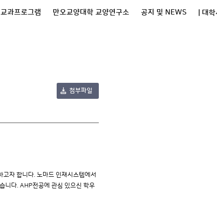
비교과프로그램
만오교양대학 교양연구소
공지 및 NEWS
| 대
첨부파일
행하고자 합니다. 노마드 인재시스템에서
있습니다. AHP전공에 관심 있으신 학우