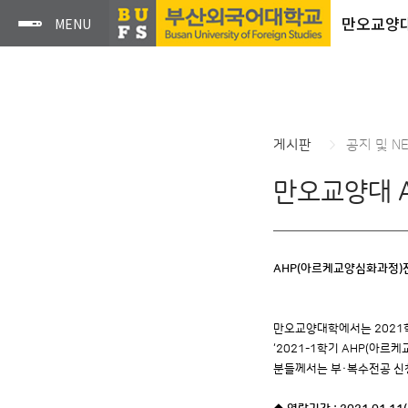
만오교양
게시판
공지 및 N
만오교양대 
AHP(아르케교양심화과정)
만오교양대학에서는 2021학
‘2021-1학기 AHP(아르
분들께서는 부·복수전공 신