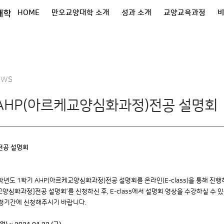
대학
HOME
만오교양대학 소개
성과 소개
교양교육과정
EWS
AHP(아르케교양심화과정)전공 설명회
전공 설명회
년도 1학기 AHP(아르케교양심화과정)전공 설명회를 온라인(E-class)을 통해 진
케교양심화과정]전공 설명회’를 신청하신 후, E-class에서 설명회 영상을 수강하실 수 
청기간에 신청해주시기 바랍니다.