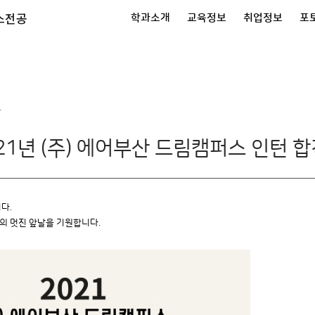
스전공
학과소개
교육정보
취업정보
포
단
021년 (주) 에어부산 드림캠퍼스 인턴 
다.
 멋진 앞날을 기원합니다.