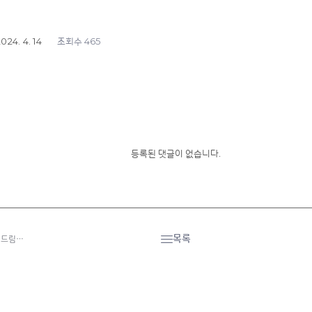
024. 4. 14
465
조회수
등록된 댓글이 없습니다.
목록
산 드림…