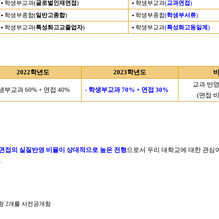
▪
학생부교과
(
글로벌인재면접
)
▪
학생부교과
(
교과면접
)
▪
학생부종합
(
일반고종합
)
▪
학생부종합
(
학생부서류
)
▪
학생부교과
(
특성화고교졸업자
)
▪
학생부교과
(
특성화고동일계
)
2022
학년도
2023
학년도
교과 반
생부교과
60% +
면접
40%
-
학생부교과
70% +
면접
30%
(
면접 
면접의 실질반영 비율이 상대적으로 높은 전형
으로서 우리 대학교에 대한 관심이
다
.
항
2
개를 사전공개함