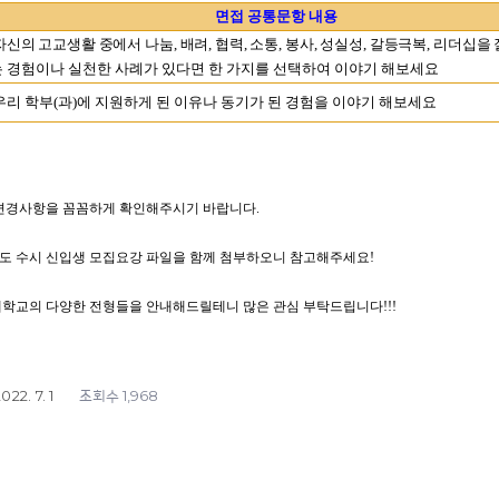
면접 공통문항 내용
자신의 고교생활 중에서 나눔
,
배려
,
협력
,
소통
,
봉사
,
성실성
,
갈등극복
,
리더십을 
 경험이나 실천한 사례가 있다면 한 가지를 선택하여 이야기 해보세요
우리 학부
(
과
)
에 지원하게 된 이유나 동기가 된 경험을 이야기 해보세요
 변경사항을 꼼꼼하게 확인해주시기 바랍니다
.
도 수시 신입생 모집요강 파일을 함께 첨부하오니 참고해주세요
!
학교의 다양한 전형들을 안내해드릴테니 많은 관심 부탁드립니다
!!!
022. 7. 1
1,968
조회수