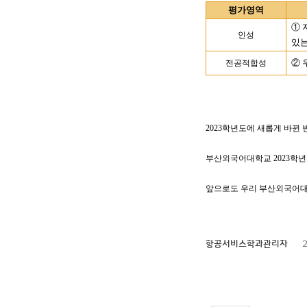
평가영역
①
인성
있는
②
전공적합성
2023
학년도에 새롭게 바뀐
부산외국어대학교
2023
학년
앞으로도 우리 부산외국어대
2
항공서비스학과관리자