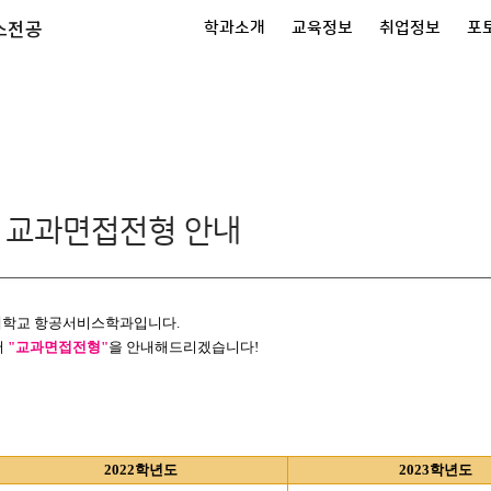
스전공
학과소개
교육정보
취업정보
포
의
도 교과면접전형 안내
학교 항공서비스학과입니다
.
서
"
교과면접전형
"
을 안내해드리겠습니다
!
2022
학년도
2023
학년도