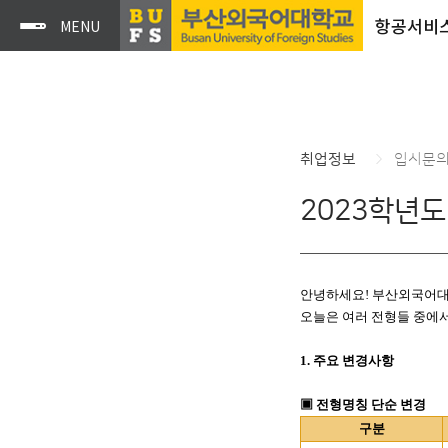
항공서비
취업정보
입시문
2023학년
안녕하세요
!
부산외국어대
오늘은 여러 전형들 중에
1.
주요 변경사항
▣
전형명칭 단순 변경
구분