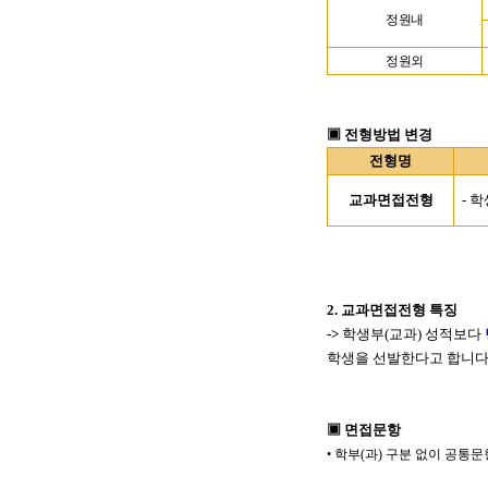
정원내
정원외
▣
전형방법 변경
전형명
교과면접전형
-
학
2.
교과면접전형 특징
->
학생부
(
교과
)
성적보다
학생을 선발한다고 합니
▣
면접문항
•
학부
(
과
)
구분 없이 공통문