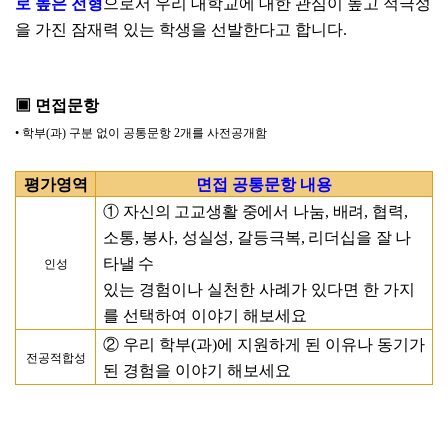
로 높은 전형
으로서 우리 대학교에 대한 관심이 높고 적극성
을 가진 잠재력 있는 학생을 선발한다고 합니다
.
▣
면접문항
•
학부
(
과
)
구분 없이 공통문항
2
개를 사전공개함
평가영역
면접 공통문항 내용
①
자신의 고교생활 중에서 나눔
,
배려
,
협력
,
소통
,
봉사
,
성실성
,
갈등극복
,
리더십을 잘 나
타낼 수
인성
있는 경험이나 실천한 사례가 있다면 한 가지
를 선택하여 이야기 해보세요
②
우리 학부
(
과
)
에 지원하게 된 이유나 동기가
전공적합성
된 경험을 이야기 해보세요