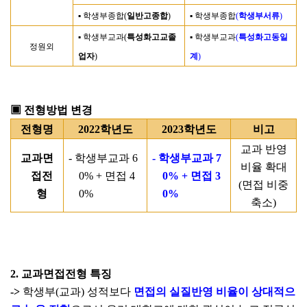
▪
학생부종합
(
일반고종합
)
▪
학생부종합
(
학생부서류
)
▪
학생부교과
(
특성화고교졸
▪
학생부교과
(
특성화고동일
정원외
업자
)
계
)
▣
전형방법 변경
전형명
2022
학년도
2023
학년도
비고
교과 반영
교과면
-
학생부교과
6
-
학생부교과
7
비율 확대
접전
0% +
면접
4
0% +
면접
3
(
면접 비중
형
0%
0%
축소
)
2.
교과면접전형 특징
->
학생부
(
교과
)
성적보다
면접의 실질반영 비율이 상대적으