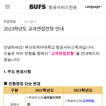
BUFS
항공서비스전공
Language
취업정보
입시문의
2023학년도 교과면접전형 안내
안녕하세요
!
부산외국어대학교 항공서비스학과입니다
.
오늘은 여러 전형들 중에서
"
교과면접전형
"
을 안내해드리
겠습니다
!
1.
주요 변경사항
▣
전형명칭 단순 변경
구분
2022
학년도
2023
학년도
▪
학생부교과
(
글로벌인재면
▪
학생부교과
(
교과면접
)
접
)
정원내