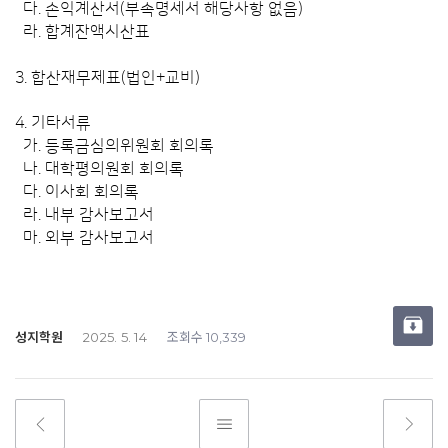
다. 손익계산서(부속명세서 해당사항 없음)
라. 합계잔액시산표
3.
합산재무제표(법인+교비)
4. 기타서류
가. 등록금심의위원회 회의록
나. 대학평의원회 회의록
다. 이사회 회의록
라. 내부 감사보고서
마. 외부 감사보고서
성지학원
조회수
2025. 5. 14
10,339