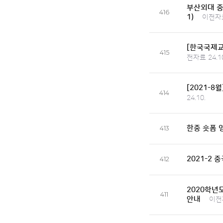
부산외대 중
416
1)
이전자료
[한국국제교
415
전자료 24.10
[2021-
414
24.10.
한중 숏폼 
413
2021-2
412
2020학년
411
안내
이전자