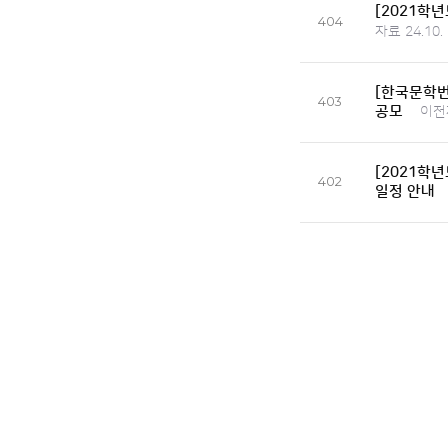
[2021학
404
자료 24.10.
[한국문학번
403
공모
이전자
[2021학
402
일정 안내