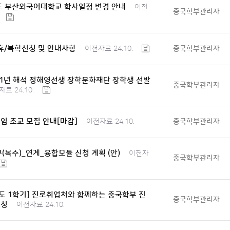
도 부산외국어대학교 학사일정 변경 안내
이전
중국학부관리자
] 휴/복학신청 및 안내사항
중국학부관리자
이전자료 24.10.
021년 해석 정해영선생 장학문화재단 장학생 선발
중국학부관리자
료 24.10.
임 조교 모집 안내[마감]
중국학부관리자
이전자료 24.10.
]부(복수)_연계_융합모듈 신청 계획 (안)
이전자
중국학부관리자
년도 1학기] 진로취업처와 함께하는 중국학부 진
중국학부관리자
코칭
이전자료 24.10.