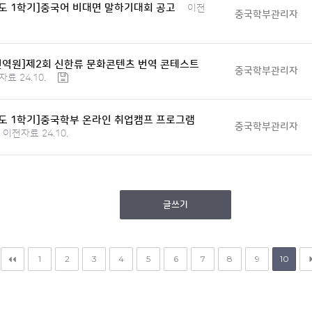
년도 1학기]중국어 비대면 말하기대회 공고
이전
중국학부관리자
역원]제2회 신한류 문화콘텐츠 번역 콘테스트
중국학부관리자
료 24.10.
년도 1학기]중국학부 온라인 취업캠프 프로그램
중국학부관리자
이전자료 24.10.
글쓰기
1
2
3
4
5
6
7
8
9
10