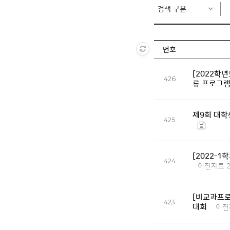
검색 구분
번호
[2022학
426
류 프로그
제9회 대학
425
[2022-
424
이전자료 24
[비교과프
423
대회
이전자