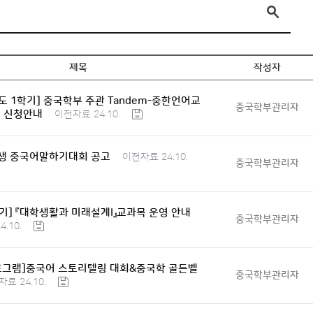
제목
작성자
년도 1학기] 중국학부 주관 Tandem-중한언어교
중국학부관리자
램 신청안내
이전자료 24.10.
생 중국어말하기대회 공고
이전자료 24.10.
중국학부관리자
1학기] 『대학생활과 미래설계I』교과목 운영 안내
중국학부관리자
.10.
로그램]중국어 스토리텔링 대회&중국학 골든벨
중국학부관리자
료 24.10.