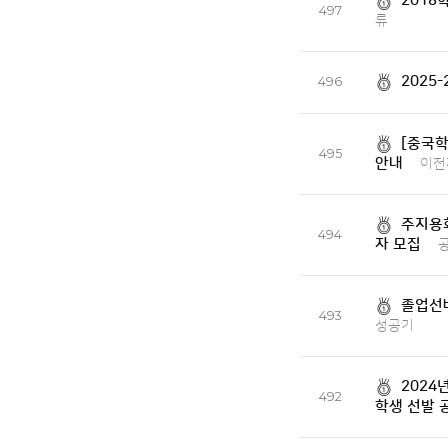
2018
497
류
2025
496
[중국학
495
안내
이전자
주지용
494
자 모집
졸업선배
493
성공기
2024
492
학생 선발 