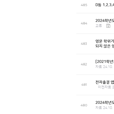
D동 1.2.3
485
2024학년
484
교류
영문 학위기 
483
되지 않은 
[2021학
482
자료 24.10.
전자출결 앱
481
이전자료 24
2024학년
480
자료 24.10.