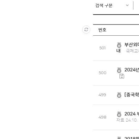
검색 구분
번호
부산외대
501
내
국제교
2024
500
[중국학
499
202
498
자료 24.10.