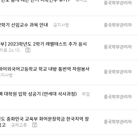
학년도 동계 대만 단기 어학연수 후기7
국제교
중국학부관리자
-2학기 신임교수 과목 안내
중국학부관리자
공지사항
부] 2023학년도 2학기 레벨테스트 추가 응시
중국학부관리자
료 24.10.
화이외국어고등학교 학교 내방 통번역 자원봉사
중국학부관리자
공지사항
 대학원 입학 성공기 (연세대 석사과정)
취업
중국학부관리자
년도 중화민국 교육부 화어문장학금 한국지역 장
중국학부관리자
공고
국제교류