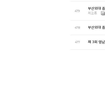
부산외대 중
479
제교류
부산외대 중국
478
제 3회 영
477