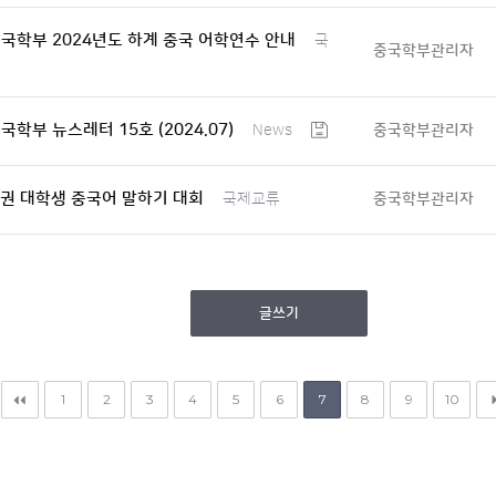
국학부 2024년도 하계 중국 어학연수 안내
국
중국학부관리자
학부 뉴스레터 15호 (2024.07)
중국학부관리자
News
남권 대학생 중국어 말하기 대회
중국학부관리자
국제교류
글쓰기
1
2
3
4
5
6
7
8
9
10