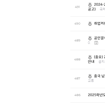
2024
491
공고)
국
취업커뮤
490
공인결석
489
0.
(중요)
488
안내
공지
중국 남
487
교류
2025학년
486