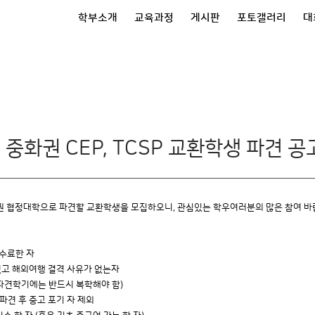
학부소개
교육과정
게시판
포토갤러리
대
 중화권 CEP, TCSP 교환학생 파견 공
권 협정대학으로 파견할 교환학생을 모집하오니, 관심있는 학우여러분의 많은 참여 바
수료한 자
고 해외여행 결격 사유가 없는자
파견학기에는 반드시 복학해야 함)
견 후 중고 포기 자 제외