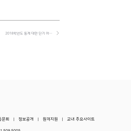
2018학년도 동계 대만 단기 어…
동문회
정보공개
원격지원
교내 주요사이트
51.509.5005