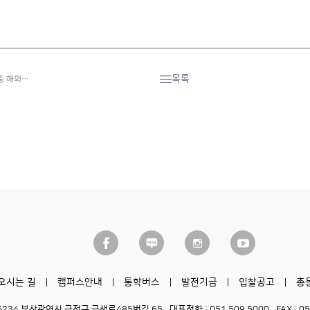
목록
중 해외…
오시는 길
캠퍼스안내
통학버스
발전기금
입찰공고
총
6234 부산광역시 금정구 금샘로485번길 65
대표전화 : 051.509.5000
FAX : 0