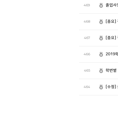
졸업사정
469
[중요]
468
[중요]
467
2019
466
학번별
465
[수정]
464