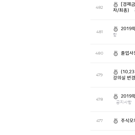
[경제금
482
차/최종)
2019
481
항
졸업사정
480
(10.
479
강의실 변경
2019
478
공지사항
주식모
477