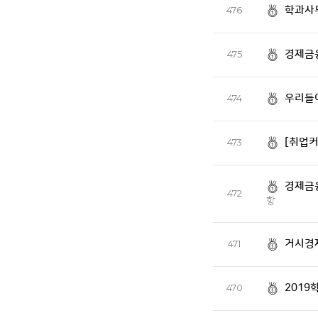
학과사
476
경제금
475
우리들
474
[취업
473
경제금
472
항
거시경
471
2019
470