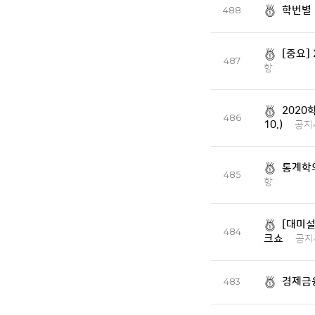
학번별 
488
[중요]
487
항
2020
486
10.)
공지
통계학
485
항
[대미설
484
크쇼
공지
경제금
483