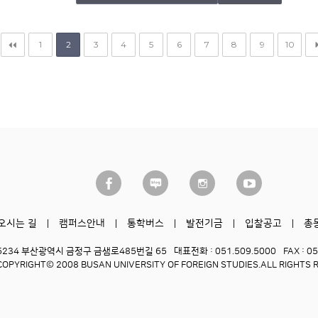
1
2
3
4
5
6
7
8
9
10
오시는 길
캠퍼스안내
통학버스
발전기금
입찰공고
총
6234 부산광역시 금정구 금샘로485번길 65
대표전화 : 051.509.5000
FAX : 0
COPYRIGHT© 2008 BUSAN UNIVERSITY OF FOREIGN STUDIES.
ALL RIGHTS 