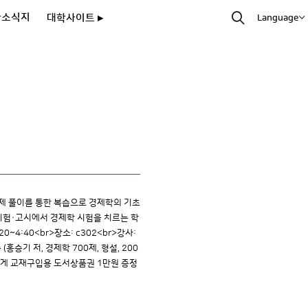
과소식지
대학사이트 ▸
Language
문제 풀이를 통한 복습으로 경제학의 기초
시험·고시에서 경제학 시험을 치르는 학
~4:40<br>장소: c302<br>강사:
승기 저, 경제학 700제, 형설, 200
0명에게 교재구입용 도서상품권 1만원 증정