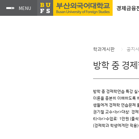
경제금융
학과게시판
공지
방학 중 경제
방학 중 경제학연습 특강 실
이론을 충분히 이해하도록 하
생들에게 경제학 연습문제 풀이 
권기철 교수<br>대상: 경제
6)<br>수업료: 1만원 (
(경제학과 학생에게만 적용)<b