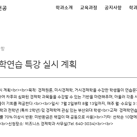
전공
학과소개
교육과정
공지사항
학
사항
학연습 특강 실시 계획
시 계획<br><br>목적: 경제원론, 미시경제학, 거시경제학을 수강한 학생들이 연습
여 차후의 심화된 경제학 과목들을 수강할 수 있는 기반을 마련해주며, 아울러 각종 
기회를 제공한다.<br><br>일시: 7월 2일부터 8월 13일까지, 매주 월·수요일 3:20
학과 전학년 (특히 2학년) 및 경제학에 관심 있는 부산외대 학생<br>교재: 경제학연습 (홍
출석률 70% 이상시 반환. 미반환금은 책걸이 때 공동으로 사용)<br>기타: 선착순 1
r>신청장소: 비즈니스 경제학과 사무실(Tel. 640-3034)<br><br>