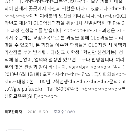
있습니다. <br><br><br>그동안 350 여명의 졸업생들이 배출
되어 전세계 곳곳에서 자신의 역할을 다하고 있습니다. <br><b
r> <br><br>이제 여러분의 도전을 기다립니다. <br><br>2011
학년도 제14기 GLE 양성과정을 위한 1차 선발설명회 및 Pre-G
LE 과정 신청접수를 받습니다. <br><br>Pre-GLE 과정은 GLE
에서 주관하는 교양과목으로 본 과정을 통해 GLE 과정을 미리
맛볼 수 있으며, 본 과정을 이수한 학생들은 GLE 지원 시 혜택과
가산점을 부여 받게됩니다(본교 재학생 1학년만 신청가능). 성
적에 상관없이, 열의와 열정만 있으면 누구나 환영합니다. 여러
분의 많은 관심과 참여 바랍니다. <br><br> <br><br>- 일시 :
2010년 6월 1일(화) 오후 4시<br><br>- 장소 : 국제회의실<br>
<br>- 대상 : 본교 1학년, 2학년생<br><br> <br><br>문의 : ht
tp://gle.pufs.ac.kr Tel: 640-3474~5 <br><br><br><br>특
성화교육원(GLE)<br><br>
최고관리자
조회수
2010. 6. 30
1,860