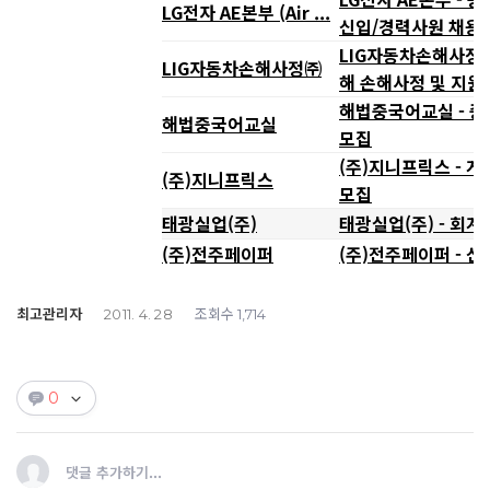
LG전자 AE본부 (Air ...
신입/경력사원 채용
LIG자동차손해사정㈜
LIG자동차손해사정㈜
해 손해사정 및 지원
해법중국어교실 - 
해법중국어교실
모집
(주)지니프릭스 - 
(주)지니프릭스
모집
태광실업(주)
태광실업(주) - 회
(주)전주페이퍼
(주)전주페이퍼 - 
최고관리자
조회수
2011. 4. 28
1,714
0
댓글 추가하기...