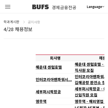
BUFS
경제금융전공
Language
학과게시판
공지사항
4/28 채용정보
회사명
채용
해운대 센텀호텔 - 
해운대 센텀호텔
직사원 모집
인터코리아맨파워시스
인터코리아맨파워시...
김해공항 환전소 창
세부퍼시픽항공 - 예
세부퍼시픽항공
신입직원 모집
영무역
영무역 - 해외영업
LG전자 AE본부 - 