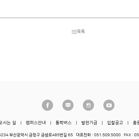
목록
오시는 길
캠퍼스안내
통학버스
발전기금
입찰공고
총
6234 부산광역시 금정구 금샘로485번길 65
대표전화 : 051.509.5000
FAX : 0