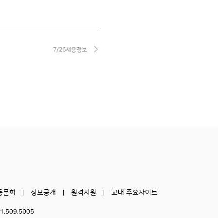
7/26채용정보
동문회
정보공개
원격지원
교내 주요사이트
51.509.5005