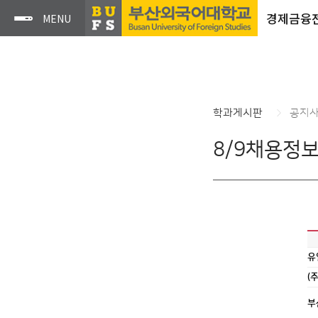
경제금융
학과게시판
공지
8/9채용정
유
(
부