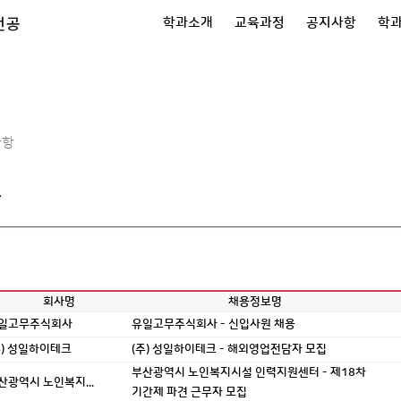
전공
학과소개
교육과정
공지사항
학
사항
보
회사명
채용정보명
일고무주식회사
유일고무주식회사 - 신입사원 채용
주) 성일하이테크
(주) 성일하이테크 - 해외영업전담자 모집
부산광역시 노인복지시설 인력지원센터 - 제18차
산광역시 노인복지...
기간제 파견 근무자 모집