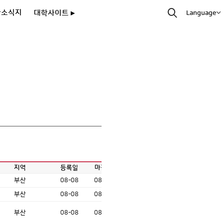
과소식지
대학사이트 ▸
Language
지역
등록일
마감일
부산
08-08
08-20
부산
08-08
08-12
부산
08-08
08-19