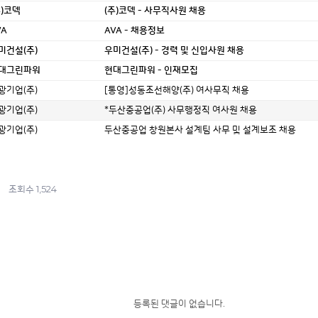
주)코덱
(주)코덱 - 사무직사원 채용
VA
AVA - 채용정보
미건설(주)
우미건설(주) - 경력 및 신입사원 채용
대그린파워
현대그린파워 - 인재모집
광기업(주)
[통영]성동조선해양(주) 여사무직 채용
광기업(주)
*두산중공업(주) 사무행정직 여사원 채용
광기업(주)
두산중공업 창원본사 설계팀 사무 및 설계보조 채용
1,524
조회수
등록된 댓글이 없습니다.