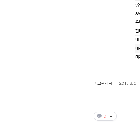
(
A
우
현
대
대
대
2011. 8. 9
최고관리자
0