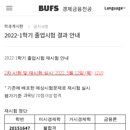
BUFS
경제금융전공
Language
학과게시판
공지사항
2022-1학기 졸업시험 결과 안내
2022-1
학기 졸업시험 재시험 안내
2
: 2022. 5
12
(
)
I210
차 시험 및 재시험 실시
월
일
목
*
.
기존에 배포한 예상시험문제로 재시험 실시
: 과목당 70점 이상 합격.
평가기준
재시험 명단
학번
미시경제학
거시경제학
금융론
20151647
불합격