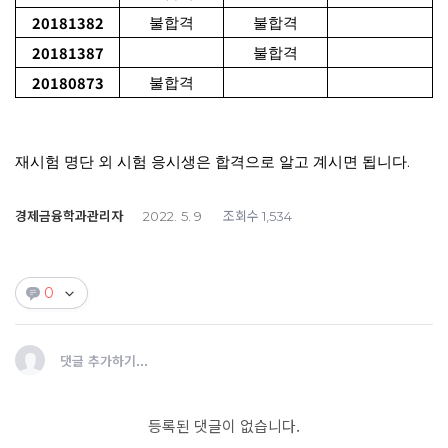
20181382
불합격
불합격
20181387
불합격
20180873
불합격
.
재시험 명단 외 시험 응시생은 합격으로 알고 계시면 됩니다
경제금융학과관리자
조회수
2022. 5. 9
1,534
0
댓글 추가하기...
등록된 댓글이 없습니다.