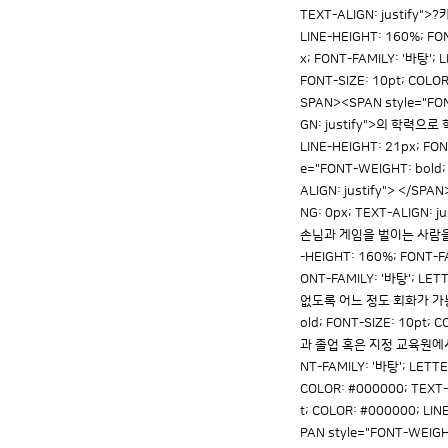
TEXT-ALIGN: justify">
LINE-HEIGHT: 160%; FON
x; FONT-FAMILY: '바탕';
FONT-SIZE: 10pt; COLOR
SPAN><SPAN style="FONT
GN: justify">의 학력으로 
LINE-HEIGHT: 21px; FO
e="FONT-WEIGHT: bold; 
ALIGN: justify"> </SPA
NG: 0px; TEXT-ALI
손님과 게임을 벌이는 사람을 칭한다.
-HEIGHT: 160%; FONT-FA
ONT-FAMILY: '바탕'; 
없도록 어느 정도 회화가 가능한
old; FONT-SIZE: 10pt; 
과 졸업 혹은 지정 교육원에서 전문
NT-FAMILY: '바탕'; LETTE
COLOR: #000000; TEXT-I
t; COLOR: #000000; LI
PAN style="FONT-WEIGHT