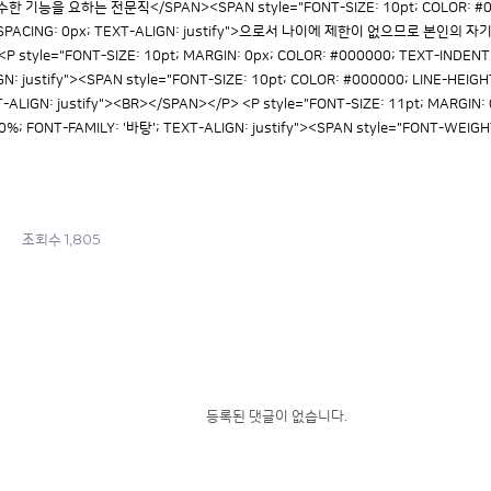
>특수한 기능을 요하는 전문직</SPAN><SPAN style="FONT-SIZE: 10pt; COLOR: #00
TER-SPACING: 0px; TEXT-ALIGN: justify">으로서 나이에 제한이 없으므로 
P style="FONT-SIZE: 10pt; MARGIN: 0px; COLOR: #000000; TEXT-INDENT:
GN: justify"><SPAN style="FONT-SIZE: 10pt; COLOR: #000000; LINE-HEIGH
-ALIGN: justify"><BR></SPAN></P> <P style="FONT-SIZE: 11pt; MARGIN: 
60%; FONT-FAMILY: '바탕'; TEXT-ALIGN: justify"><SPAN style="FONT-WEIGH
1,805
조회수
등록된 댓글이 없습니다.