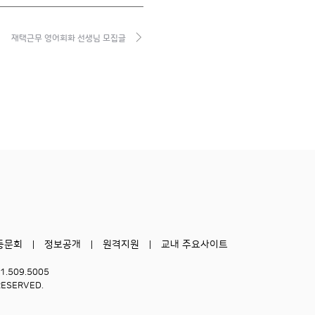
재택근무 영어회화 선생님 모집글
동문회
정보공개
원격지원
교내 주요사이트
51.509.5005
RESERVED.