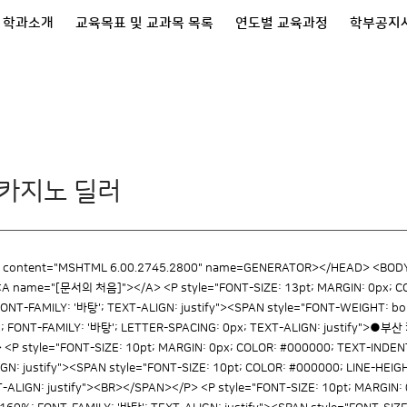
학과소개
교육목표 및 교과목 목록
연도별 교육과정
학부공지
회
 카지노 딜러
ontent="MSHTML 6.00.2745.2800" name=GENERATOR></HEAD> <BODY st
A name="[문서의 처음]"></A> <P style="FONT-SIZE: 13pt; MARGIN: 0px; CO
FONT-FAMILY: '바탕'; TEXT-ALIGN: justify"><SPAN style="FONT-WEIGHT: bo
7px; FONT-FAMILY: '바탕'; LETTER-SPACING: 0px; TEXT-ALIGN: justi
 style="FONT-SIZE: 10pt; MARGIN: 0px; COLOR: #000000; TEXT-INDENT
IGN: justify"><SPAN style="FONT-SIZE: 10pt; COLOR: #000000; LINE-HEIG
-ALIGN: justify"><BR></SPAN></P> <P style="FONT-SIZE: 10pt; MARGIN: