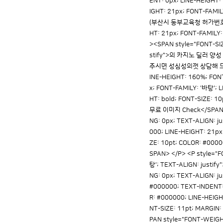
ENT: 0px; LINE-HEIGHT:
IGHT: 21px; FONT-FAM
(부산시 동부교육청 허가번호:327
HT: 21px; FONT-FAMILY
><SPAN style="FONT-SIZ
stify">의 카지노 딜러
주시면 성심성의껏 상담해 드리겠습니다
INE-HEIGHT: 160%; FONT
x; FONT-FAMILY: '바탕'
HT: bold; FONT-SIZE: 1
무료 이미지 Check</SPAN><S
NG: 0px; TEXT-ALIGN: 
000; LINE-HEIGHT: 21p
ZE: 10pt; COLOR: #000
SPAN> </P> <P style="F
탕'; TEXT-ALIGN: justif
NG: 0px; TEXT-ALIGN: 
#000000; TEXT-INDENT: 
R: #000000; LINE-HEIGH
NT-SIZE: 11pt; MARGIN:
PAN style="FONT-WEIGHT