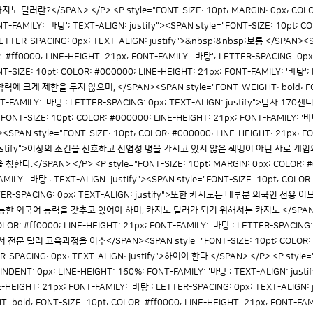
?카지노 딜러란?</SPAN> </P> <P style="FONT-SIZE: 10pt; MARGIN: 0px; COLO
T-FAMILY: '바탕'; TEXT-ALIGN: justify"><SPAN style="FONT-SIZE: 10pt; C
 LETTER-SPACING: 0px; TEXT-ALIGN: justify">&nbsp;&nbsp;보통 </SPAN><
: #ff0000; LINE-HEIGHT: 21px; FONT-FAMILY: '바탕'; LETTER-SPACING: 0p
-SIZE: 10pt; COLOR: #000000; LINE-HEIGHT: 21px; FONT-FAMILY: '바탕';
학력에 크게 제한을 두지 않으며, </SPAN><SPAN style="FONT-WEIGHT: bold; FONT
NT-FAMILY: '바탕'; LETTER-SPACING: 0px; TEXT-ALIGN: justify">남자 17
FONT-SIZE: 10pt; COLOR: #000000; LINE-HEIGHT: 21px; FONT-FAMILY: '바
N><SPAN style="FONT-SIZE: 10pt; COLOR: #000000; LINE-HEIGHT: 21px; F
GN: justify">이상의 조건을 선호하고 전염성 병을 가지고 있지 않은 색맹이 아닌 자로 
</SPAN> </P> <P style="FONT-SIZE: 10pt; MARGIN: 0px; COLOR: #00
MILY: '바탕'; TEXT-ALIGN: justify"><SPAN style="FONT-SIZE: 10pt; COLOR:
LETTER-SPACING: 0px; TEXT-ALIGN: justify">또한 카지노는 대부분 외국인
 외국어 능력을 갖추고 있어야 하며, 카지노 딜러가 되기 위해서는 카지노 </SPAN><SP
COLOR: #ff0000; LINE-HEIGHT: 21px; FONT-FAMILY: '바탕'; LETTER-SPACING
 딜러 교육과정을 이수</SPAN><SPAN style="FONT-SIZE: 10pt; COLOR: #00
R-SPACING: 0px; TEXT-ALIGN: justify">하여야 한다.</SPAN> </P> <P style="
NDENT: 0px; LINE-HEIGHT: 160%; FONT-FAMILY: '바탕'; TEXT-ALIGN: justi
NE-HEIGHT: 21px; FONT-FAMILY: '바탕'; LETTER-SPACING: 0px; TEXT-ALIG
: bold; FONT-SIZE: 10pt; COLOR: #ff0000; LINE-HEIGHT: 21px; FONT-FAM