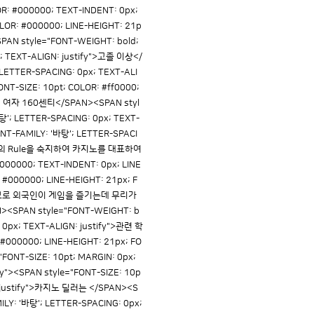
R: #000000; TEXT-INDENT: 0px;
OLOR: #000000; LINE-HEIGHT: 21p
SPAN style="FONT-WEIGHT: bold;
x; TEXT-ALIGN: justify">고졸 이상</
 LETTER-SPACING: 0px; TEXT-ALI
-SIZE: 10pt; COLOR: #ff0000;
0센티 여자 160센티</SPAN><SPAN styl
탕'; LETTER-SPACING: 0px; TEXT-
ONT-FAMILY: '바탕'; LETTER-SPACI
게임의 Rule을 숙지하여 카지노를 대표하여
0000; TEXT-INDENT: 0px; LINE
 #000000; LINE-HEIGHT: 21px; F
 전용 이므로 외국인이 게임을 즐기는데 무리가
AN style="FONT-WEIGHT: b
: 0px; TEXT-ALIGN: justify">관련 학
0000; LINE-HEIGHT: 21px; FO
FONT-SIZE: 10pt; MARGIN: 0px;
fy"><SPAN style="FONT-SIZE: 10p
N: justify">카지노 딜러는 </SPAN><S
ILY: '바탕'; LETTER-SPACING: 0px;