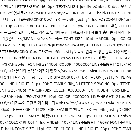
 160%; FONT-FAMILY: '바탕'; TEXT-ALIGN: justify"><SPAN style="FONT-SIZ
ILY: '바탕'; LETTER-SPACING: 0px; TEXT-ALIGN: justify">&nbsp;&n
2)업체로서 </SPAN><SPAN style="FONT-WEIGHT: bold; FONT-SIZE: 10pt
: '바탕'; LETTER-SPACING: 0px; TEXT-ALIGN: justify; TEXT-DECORATION
E: 10pt; COLOR: #000000; LINE-HEIGHT: 21px; FONT-FAMILY: '바탕'; LETT
 양성 전문 교육원입니다. 평소 카지노 딜러에 관심이 있으셨거나 새롭게 흥미를 가지게 
.</SPAN> </P> <P style="FONT-SIZE: 10pt; MARGIN: 0px; COLOR: 
-FAMILY: '바탕'; TEXT-ALIGN: justify"><SPAN style="FONT-SIZE: 10pt; CO
; LETTER-SPACING: 0px; TEXT-ALIGN: justify">특히 연락 후 방문 문의 해주시면 
0pt; COLOR: #ff0000; LINE-HEIGHT: 21px; FONT-FAMILY: '바탕'; LETTER-SPAC
PAN style="FONT-SIZE: 10pt; COLOR: #000000; LINE-HEIGHT: 21px; F
justify">와 본인의 능력과 여건에 맞춘 </SPAN><SPAN style="FONT-WEIGHT: bold;
x; FONT-FAMILY: '바탕'; LETTER-SPACING: 0px; TEXT-ALIGN: justify">취업
000; LINE-HEIGHT: 21px; FONT-FAMILY: '바탕'; LETTER-SPACING: 0px; TEX
ONT-SIZE: 10pt; MARGIN: 0px; COLOR: #000000; TEXT-INDENT: 0px; LINE
y"><SPAN style="FONT-SIZE: 10pt; COLOR: #000000; LINE-HEIGHT: 21px; 
justify">여러분의 도전을 기다립니다.&nbsp; ^^</SPAN> </P> <P style="FONT-SIZ
0px; LINE-HEIGHT: 160%; FONT-FAMILY: '바탕'; TEXT-ALIGN: justify"><SPA
T: 21px; FONT-FAMILY: '바탕'; LETTER-SPACING: 0px; TEXT-ALIGN: justif
 0px; COLOR: #ff00ff; TEXT-INDENT: 0px; LINE-HEIGHT: 160%; FONT-FAMIL
: bold; FONT-SIZE: 11pt; COLOR: #ff00ff; LINE-HEIGHT: 23px; FONT-FAM