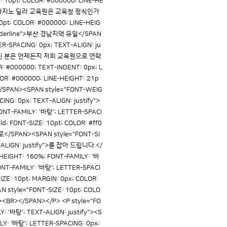
E: 10pt; COLOR: #000000; LINE-HE
bsp;부산 카지노 딜러 교육원은 교육청 정식인가
; COLOR: #000000; LINE-HEIG
: underline">부산 경남지역 유일</SPAN
ER-SPACING: 0px; TEXT-ALIGN: ju
되신 분은 언제든지 저희 교육원으로 연락
#000000; TEXT-INDENT: 0px; L
LOR: #000000; LINE-HEIGHT: 21p
</SPAN><SPAN style="FONT-WEIG
ING: 0px; TEXT-ALIGN: justify">
ONT-FAMILY: '바탕'; LETTER-SPACI
 FONT-SIZE: 10pt; COLOR: #ff0
 진로</SPAN><SPAN style="FONT-SI
T-ALIGN: justify">를 잡아 드립니다.</
-HEIGHT: 160%; FONT-FAMILY: '바
FONT-FAMILY: '바탕'; LETTER-SPACI
E: 10pt; MARGIN: 0px; COLOR:
N style="FONT-SIZE: 10pt; COLO
y"><BR></SPAN></P> <P style="FO
Y: '바탕'; TEXT-ALIGN: justify"><S
ILY: '바탕'; LETTER-SPACING: 0px;