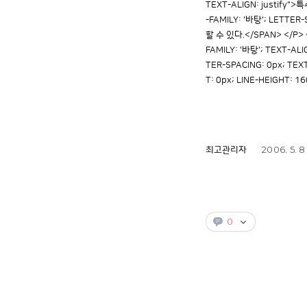
TEXT-ALIGN: justify"
-FAMILY: '바탕'; LET
할 수 있다.</SPAN> </P> <
FAMILY: '바탕'; TEXT-ALI
TER-SPACING: 0px; TEXT
T: 0px; LINE-HEIGHT: 1
2006. 5. 8
최고관리자
0