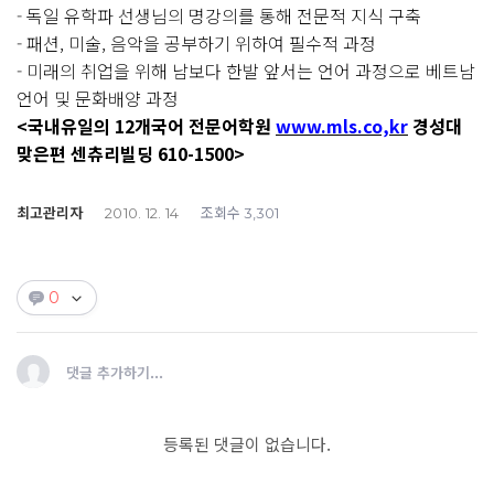
- 독일 유학파 선생님의 명강의를 통해 전문적 지식 구축
- 패션, 미술, 음악을 공부하기 위하여 필수적 과정
- 미래의 취업을 위해 남보다 한발 앞서는 언어 과정으로 베트남
언어 및 문화배양 과정
<국내유일의 12개국어 전문어학원
www.mls.co,kr
경성대
맞은편 센츄리빌딩 610-1500>
최고관리자
조회수
2010. 12. 14
3,301
0
댓글 추가하기...
등록된 댓글이 없습니다.