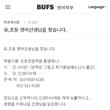
BUFS
영어학부
Language
학과게시판
학생회
유,초등 영어선생님을 찾습니다.
유,초등 영어선생님을 찾습니다.
학원이름: 초등전문학원 톰앤제니!
시 간: 9시반~ (방학만 그렇고 학기중일때는12시 출근)
수 당: 인센티브제
연 락 처 : 010-9305-4180
051) 611-4180
전임으로 근무하시되 인센티브제로 하여 능률적이고 ,
경험을 키워나갈 선생님을 모집합니다.