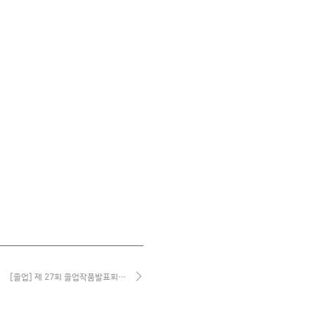
[졸업] 제 27회 졸업작품발표회…