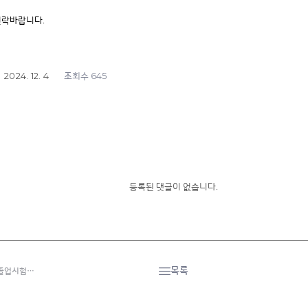
연락바랍니다.
2024. 12. 4
645
조회수
등록된 댓글이 없습니다.
목록
공졸업시험…