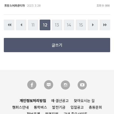
프랑스어과관리자
조회수
2023. 3. 28
888
11
12
13
14
15
글쓰기
개인정보처리방침
예·결산공고
찾아오시는 길
캠퍼스안내
통학버스
발전기금
입찰공고
총동문회
정보공개
원격지원
교내 주요사이트