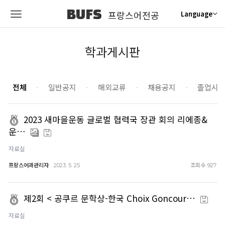
BUFS
프랑스어전공
Language
학과게시판
전체
일반공지
해외교류
채용공지
졸업시
2023 새마을운동 글로벌 협력국 장관 회의 리에종&
운…
자료실
프랑스어과관리자
조회수
2023. 5. 25
927
제2회 < 공쿠르 문학상-한국 Choix Goncour…
자료실