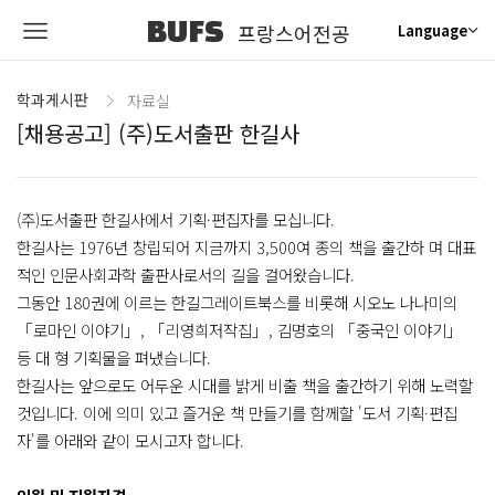
BUFS
프랑스어전공
Language
학과게시판
자료실
[채용공고] (주)도서출판 한길사
(주)도서출판 한길사에서 기획·편집자를 모십니다.
한길사는 1976년 창립되어 지금까지 3,500여 종의 책을 출간하 며 대표
적인 인문사회과학 출판사로서의 길을 걸어왔습니다.
그동안 180권에 이르는 한길그레이트북스를 비롯해 시오노 나나미의
「로마인 이야기」, 「리영희저작집」, 김명호의 「중국인 이야기」
등 대 형 기획물을 펴냈습니다.
한길사는 앞으로도 어두운 시대를 밝게 비출 책을 출간하기 위해 노력할
것입니다. 이에 의미 있고 즐거운 책 만들기를 함께할 '도서 기획·편집
자'를 아래와 같이 모시고자 합니다.