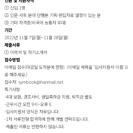
인원 및 지원자격
① 신입 1명
② 인문·사회 분야 단행본 기획·편집자로 열정이 있는 분
③ 기타 자격증(외국어 능통자 우대)
기간
2022년 11월 7일(월)~11월 28일(월)
제출서류
① 이력서 및 자기소개서
접수방법
이메일 접수(마감일 도착분에 한함). (이메일 제목을 '입사지원서-이름'으
로 해주세요.)
접수처: symbook@hanmail.net
특기사항
-4대 보험, 경조사비, 생일축하금 지원, 퇴직금 별도
-근무시간 오전 9시~오후 6
-입사지원서 양식은 자유입니다
-1차 서류전형 합격자에 한해 개별 연락드립니다.
-제출된 서류는 반환하지 않습니다.