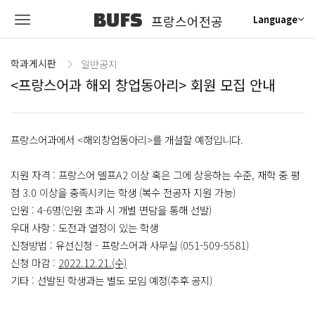
BUFS
프랑스어전공
Language
학과게시판
일반공지
<프랑스어과 해외 창업동아리> 회원 모집 안내
프랑스어과에서 <해외창업동아리>를 개설할 예정입니다.
지원 자격 : 프랑스어 델프A2 이상 혹은 그에 상응하는 수준, 재학 중 평
점 3.0 이상을 충족시키는 학생 (복수 전공자 지원 가능)
인원 : 4-6명(인원 초과 시 개별 면담을 통해 선발)
우대 사항 : 도전과 열정이 있는 학생
신청방법 : 유선신청 - 프랑스어과 사무실 (051-509-5581)
신청 마감 :
2022.12.21.(수)
기타 : 선발된 학생과는 별도 모임 예정(추후 공지)