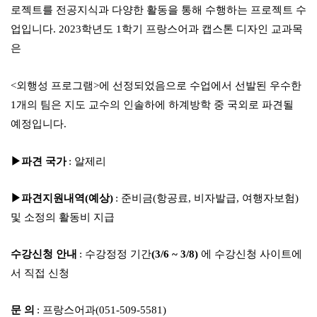
로젝트를 전공지식과 다양한 활동을 통해 수행하는 프로젝트 수
업입니다
. 2023
학년도
1
학기 프랑스어과 캡스톤 디자인 교과목
은
<
외행성 프로그램
>에
선정되었음으로 수업에서 선발된 우수한
1
개의 팀은 지도 교수의 인솔하에 하계방학 중 국외로 파견될
예정입니다
.
▶
파견 국가
:
알제리
▶
파견지원내역
(
예상
)
:
준비금
(
항공료
,
비자발급
,
여행자보험
)
및 소정의 활동비 지급
수강신청 안내
:
수강정정 기간
(3/6 ~ 3/8)
에 수강신청 사이트에
서 직접 신청
문 의
:
프랑스어과
(051-509-5581)