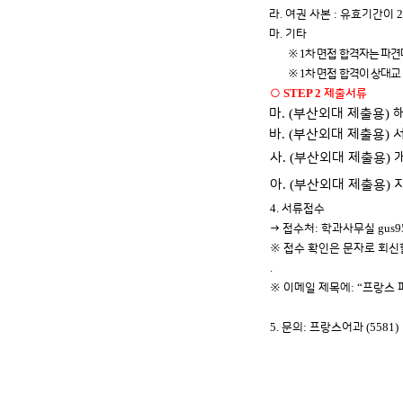
.
:
라
여권 사본
유효기간이
.
마
기타
1
※
차 면접 합격자는 파견
1
※
차 면접 합격이 상대교
STEP 2
○
제출서류
.
(
)
마
부산외대 제출용
.
(
)
바
부산외대 제출용
. (
)
사
부산외대 제출용
. (
)
아
부산외대 제출용
4.
서류접수
:
gus9
→
접수처
학과사무실
※
접수 확인은 문자로 회신
.
: “
※
이메일 제목에
프랑스
5.
:
(5581)
문의
프랑스어과