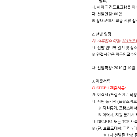
필요)
.
나
해외 파견프로그램을 이수
.
: 00
다
선발인원
명
※
상대교에서 최종 서류 심
2.
선발 일정
.
:
2019
가
서류접수 마감
년
.
나
선발 인터뷰 일시 및 장
※
면접시간은 외국인교수의 
.
: 2019
10
다
선발확정
년
월
3.
제출서류
STEP 1
:
○
제출서류
.
(
가
이력서
프랑스어로 작성
.
(
나
지원 동기서
프랑스어로
,
※
지원동기
프랑스에서
,
※
이력서
지원 동기서 
. DELF B1
TCF
다
또는
자격
(
,
,
7
※
단
보르도대학
파리
1
※
차 선발된 학생