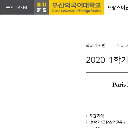
프랑스어
학과게시판
해외
2020-1학
Pari
1.
지원 자격
.
/
2/
가
불어과
프랑스어전공