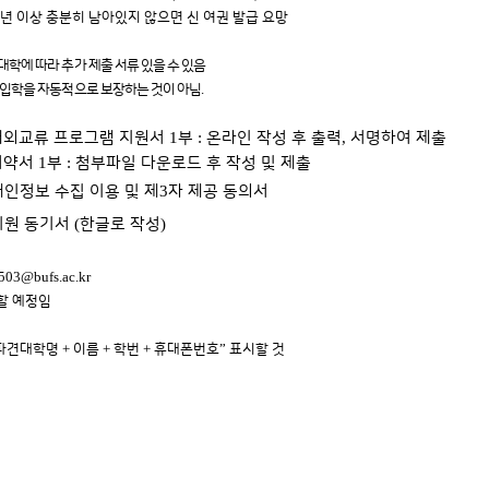
2
년 이상 충분히 남아있지 않으면 신 여권 발급 요망
대학에 따라 추가 제출 서류 있을 수 있음
.
 입학을 자동적으로 보장하는 것이 아님
1
:
,
해외교류 프로그램 지원서
부
온라인 작성 후 출력
서명하여 제출
1
:
서약서
부
첨부파일 다운로드 후 작성 및 제출
3
개인정보 수집 이용 및 제
자 제공 동의서
(
)
지원 동기서
한글로 작성
503@bufs.ac.kr
할 예정임
+
+
+
”
 파견대학명
이름
학번
휴대폰번호
표시할 것