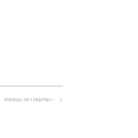
2020학년도 2학기 [취업커뮤니…