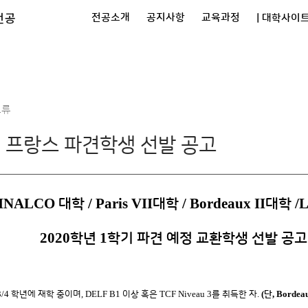
전공
전공소개
공지사항
교육과정
| 대학사이트
교류
기 프랑스 파견학생 선발 공고
s INALCO
/ Paris VII
/
Bordeaux II
/
대학
대학
대학
2020
1
학년
학기 파견 예정 교환학생 선발 공고
3/4
, DELF B1
TCF Niveau 3
.
(
, Bordeau
학년에 재학 중이며
이상 혹은
를 취득한 자
단