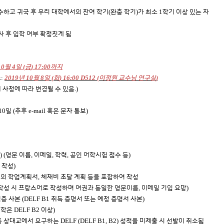
(
)
1
하고 귀국 후 우리 대학에서의 잔여 학기
완충 학기
가 최소
학기 이상 있는 자
사 후 입학 여부 확정짓게 됨
10
4
(
) 17:00
월
일
금
까지
:
2019
10
8
(
) 16:00 D512 (
)
소
년
월
일
화
이정원 교수님 연구실
.)
사정에 따라 변경될 수 있음
10
(
e-mail
)
일
추후
혹은 문자 통보
) (
,
,
,
)
영문 이름
이메일
학력
공인 어학시험 점수 등
)
 작성
,
의 학업계획서
체재비 조달 계획 등을 포함하여 작성
,
)
작성 시 프랑스어로 작성하며 여권과 동일한 영문이름
이메일 기입 요망
(DELF B1
)
증 사본
취득 증명서 또는 예정 증명서 사본
DELF B2
)
대학은
이상
DELF (DELF B1, B2)
 중 상대교에서 요구하는
성적을 미제출 시 선발이 취소됨