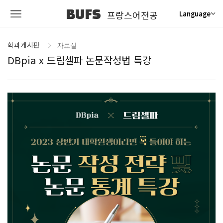
BUFS
프랑스어전공
Language
학과게시판
자료실
DBpia x 드림셀파 논문작성법 특강