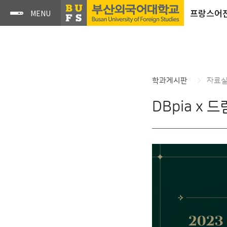
프랑스어
학과게시판
자료
DBpia x