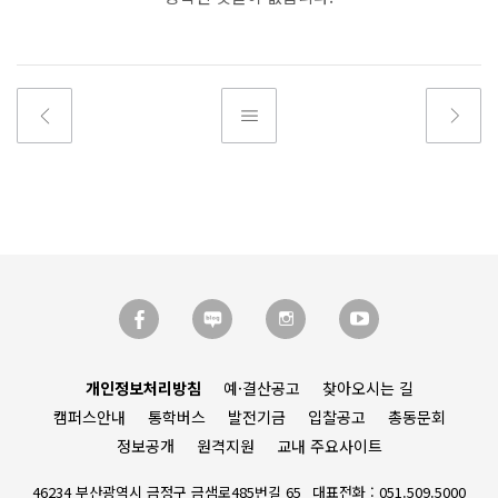
개인정보처리방침
예·결산공고
찾아오시는 길
캠퍼스안내
통학버스
발전기금
입찰공고
총동문회
정보공개
원격지원
교내 주요사이트
46234 부산광역시 금정구 금샘로485번길 65
대표전화 : 051.509.5000