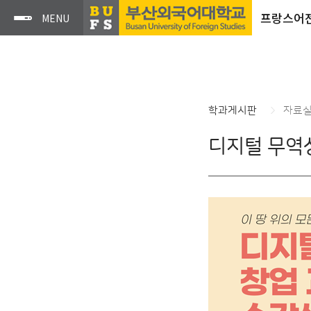
프랑스어
학과게시판
자료
디지털 무역상