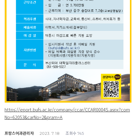
https://eport.bufs.ac.kr/company/ccar/CCAR0004S.aspx?com
No=62053&carNo=2&pram=A
프랑스어과관리자
조회수
2023. 7. 18
745