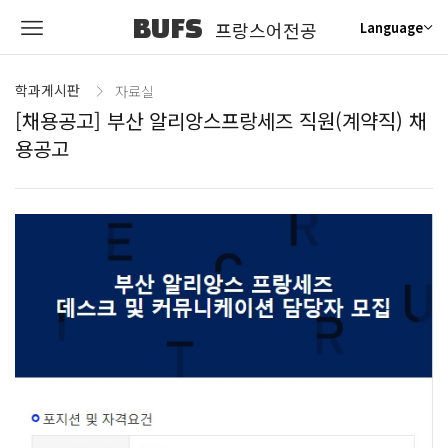
BUFS
프랑스어전공
Language
학과게시판
자료실
[채용공고] 부산 알리앙스프랑세즈 직원(계약직) 채
용공고