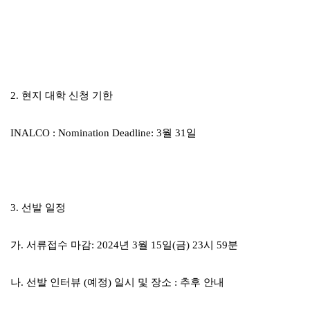
2.
현지 대학 신청 기한
INALCO : Nomination Deadline: 3
월
31
일
3.
선발 일정
가
.
서류접수 마감
: 2024
년
3
월
15
일
(
금
) 23
시
59
분
나
.
선발 인터뷰
(
예정
)
일시 및 장소
:
추후 안내