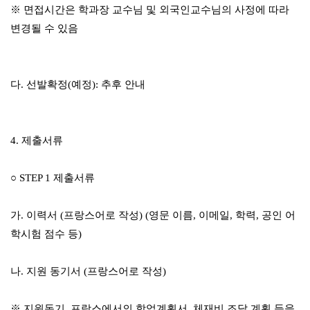
※
면접시간은 학과장 교수님 및 외국인교수님의 사정에 따라
변경될 수 있음
다
.
선발확정
(
예정
):
추후 안내
4.
제출서류
○
STEP 1
제출서류
가
.
이력서
(
프랑스어로 작성
) (
영문 이름
,
이메일
,
학력
,
공인 어
학시험 점수 등
)
나
.
지원 동기서
(
프랑스어로 작성
)
※
지원동기
,
프랑스에서의 학업계획서
,
체재비 조달 계획 등을