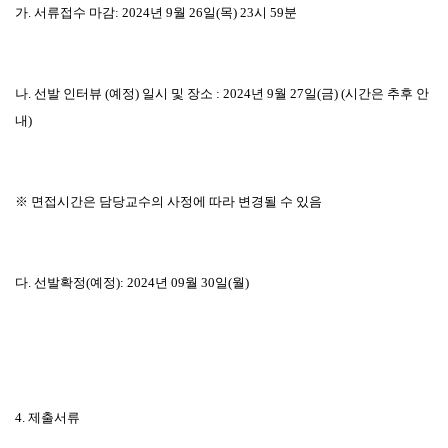
가
.
서류접수 마감
: 2024
년
9
월
26
일
(
목
) 23
시
59
분
나
.
선발 인터뷰
(
예정
)
일시 및 장소
: 2024
년
9
월
27
일
(
금
) (
시간은 추후 안
내
)
※
면접시간은 담당교수의 사정에 따라 변경될 수 있음
다
.
선발확정
(
예정
): 2024
년
09
월
30
일
(
월
)
4.
제출서류