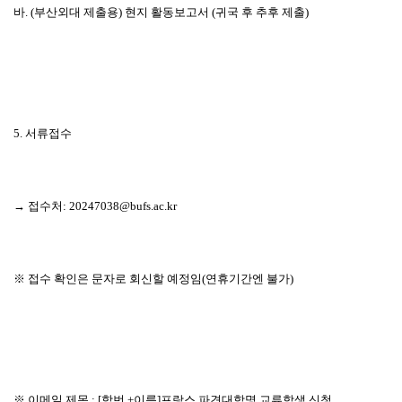
바
. (
부산외대 제출용
)
현지 활동보고서
(
귀국 후 추후 제출
)
5.
서류접수
→
접수처
: 20247038@bufs.ac.kr
※
접수 확인은 문자로 회신할 예정임
(
연휴기간엔 불가
)
※
이메일 제목
: [
학번
+
이름
]
프랑스 파견대학명 교류학생 신청