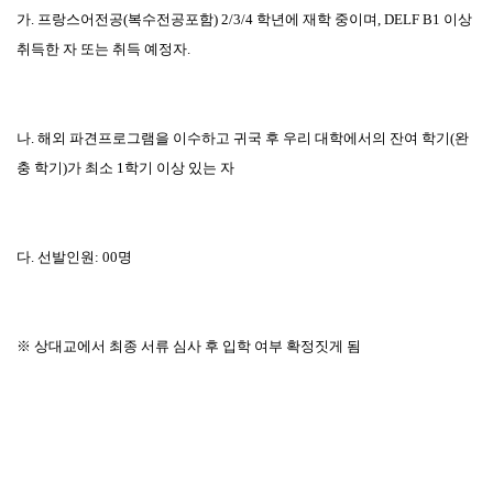
가
.
프랑스어전공
(
복수전공포함
) 2/3/4
학년에 재학 중이며
, DELF B1
이상
취득한 자 또는 취득 예정자
.
나
.
해외 파견프로그램을 이수하고 귀국 후 우리 대학에서의 잔여 학기
(
완
충 학기
)
가 최소
1
학기 이상 있는 자
다
.
선발인원
: 00
명
※
상대교에서 최종 서류 심사 후 입학 여부 확정짓게 됨