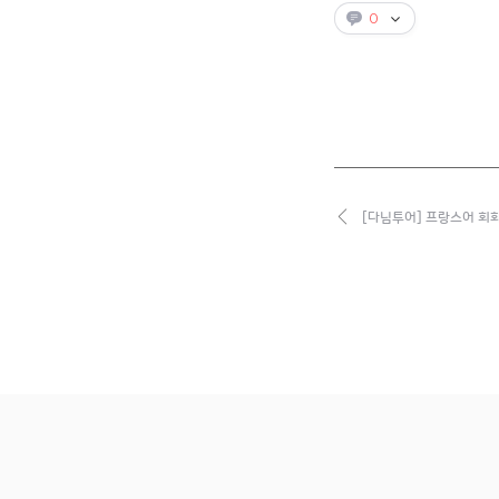
0
[다님투어] 프랑스어 회