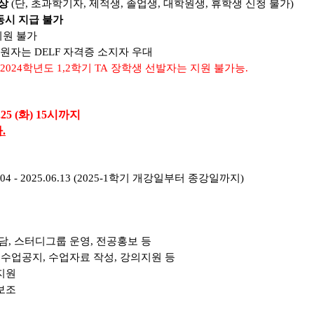
상
(
단
,
초과학기자
,
제적생
,
졸업생
,
대학원생
,
휴학생 신청 불가
)
시 지급 불가
지원 불가
지원자는
DELF
자격증 소지자 우대
 2024
학년도
1,2
학기
TA
장학생 선발자는 지원 불가능
.
.25 (화
) 15
시
까지
다
.
.04 - 2025.06.13 (2025-1
학기 개강일부터 종강일까지
)
담
,
스터디그룹 운영
,
전공홍보 등
:
수업공지
,
수업자료 작성
,
강의지원 등
지원
보조