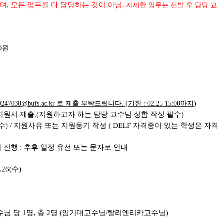
이며
,
모든 업무를 다 담당하는 것이 아님
.
자세한 업무는 선발 후 담당 
0
원
0247038@bufs.ac.kr
로 제출 부탁드립니다
. (
기한
: 02.25 15:00
까지
)
지원서 제출
.(
지원하고자 하는 담당 교수님 성함 작성 필수
)
수
) / 지원사유 또는 지원동기 작성 ( DELF 자격증이 있는 학생은 자격
접 진행
:
추후 일정 유선 또는 문자로 안내
2.26(수
)
수님 당
1
명
,
총
2
명
(
임기대교수님
/
탈리엔리카교수님
)