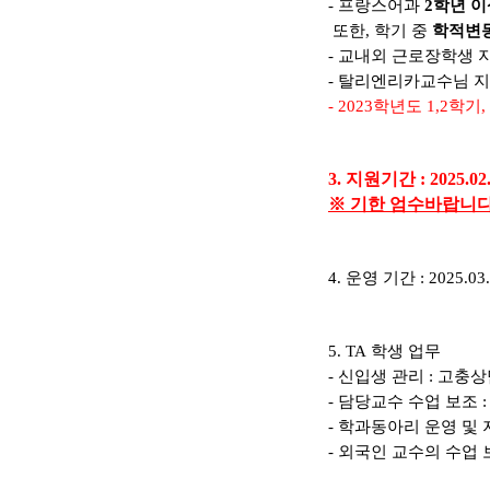
-
프랑스어과
2
학년 이
또한
,
학기 중
학적변동
-
교내외 근로장학생 
-
탈리엔리카교수님 
- 2023
학년도
1,2
학기
,
3.
지원기간
:
2025.02
※
기한 엄수바랍니
4.
운영 기간
: 2025.03
5. TA
학생 업무
-
신입생 관리
:
고충상
-
담당교수 수업 보조
-
학과동아리 운영 및 
-
외국인 교수의 수업 