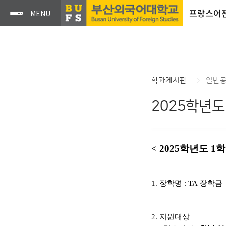
프랑스어
학과게시판
일반
2025학년도
< 2025
학년도 1
1.
장학명
: TA
장학금
2.
지원대상