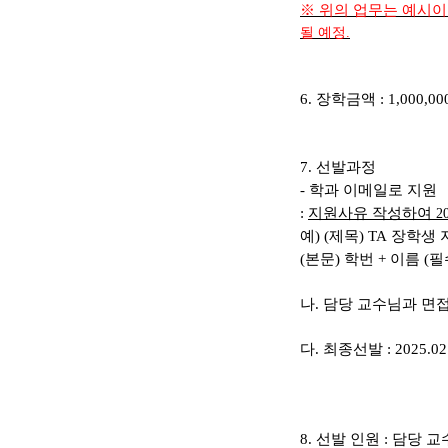
※
위의 업무는 예시
될 예정
.
6.
장학금액
: 1,000,00
7.
선발과정
-
학과 이메일로 지원
:
지원사유 작성하여
2
예
) (
제목
) TA
장학생 
(
본문
)
학번
+
이름
(
필
나
.
담당 교수님과 면
다
.
최종선발
: 2025.0
8.
선발 인원
:
담당 교