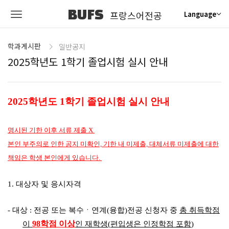
BUFS
프랑스어전공
Language
학과게시판
일반공지
2025학년도 1학기 졸업시험 실시 안내
2025
학년도
1
학기 졸업시험
실시 안내
명시된 기한 이후 서류 제출 X
본인 부주의로 인한 공지 미확인, 기한 내 미제출, 대체
서류 미제출에 대한
책임은 학생 본인에게 있습니다.
1.
대상자 및 응시자격
-
대상
:
전공 또는 복수
ㆍ
연계
(
융합
)
전공 신청자 중
총 취득학점
98
학점
이상
이
인 재학생
(
편입생은 인정학점 포함
)