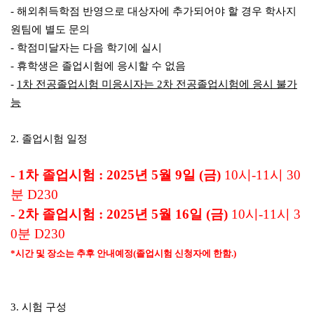
-
해외취득학점 반영으로 대상자에 추가되어야 할 경우 학사지
원팀에 별도 문의
-
학점미달자는 다음 학기에 실시
-
휴학생은 졸업시험에 응시할 수 없음
-
1
차 전공졸업시험 미응시자는
2
차
전공졸업시험에 응시 불가
능
2.
졸업시험
일정
- 1
차 졸업시험
: 2025
년
5
월
9
일
(
금
)
10
시
-11
시 30
분 D230
- 2
차 졸업시험
: 2025
년
5
월
16
일
(
금
)
10
시
-11
시 3
0분 D230
*시간 및 장소는 추후 안내예정(졸업시험 신청자에 한함.)
3.
시험 구성