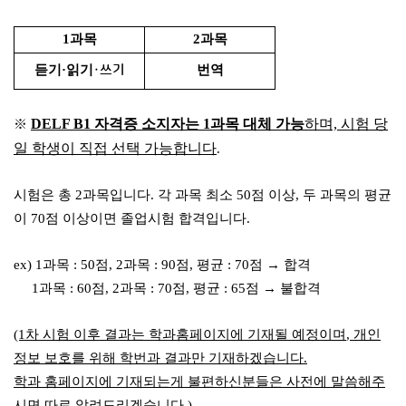
1
과목
2
과목
듣기
·
읽기
번역
·쓰기
DELF B1
자격증 소지자는 1과목 대체 가능
하며, 시험 당
※
일 학생이 직접 선택 가능합니다
.
시험은 총
2
과목입니다
.
각 과목 최소
50
점 이상
,
두 과목의 평균
이
70
점 이상이면 졸업시험 합격입니다
.
ex) 1
과목
: 50
점
, 2
과목
: 90
점
,
평균
: 70
점
→
합격
1
과목
: 60
점
, 2
과목
: 70
점
,
평균
: 65
점
→
불합격
(1
차 시험 이후 결과는 학과홈페이지에 기재될 예정이며
,
개인
정보 보호를 위해 학번과 결과만 기재하겠습니다
.
학과 홈페이지에 기재되는게 불편하신분들은 사전에 말씀해주
시면 따로 알려드리겠습니다
.)