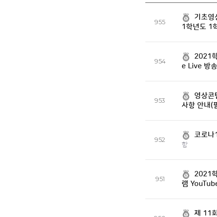
기초영상
955
1학년도 1
2021
954
e Live 방
영상콘
953
사항 안내(
코로나1
952
항
202
951
램 YouTu
제 11