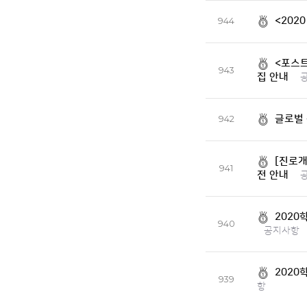
<202
944
<포스
943
집 안내
글로벌 
942
[진로개
941
전 안내
2020
940
공지사항
2020
939
항