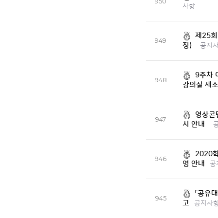
950
사항
제25회
949
정)
공지
9주차 
948
강의실 재조
영상콘텐
947
시 안내
2020
946
영 안내
공
「공유대
945
고
공지사