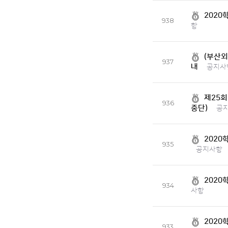
2020
938
항
(부산외
937
내
공지사
제25
936
중단)
공
2020
935
공지사항
2020
934
사항
2020
933