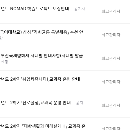
학년도 NOMAD 학습프로젝트 모집안내
공지사
최고관리자
국어대학교) 삼성 「기회균등 특별채용」 추천 안
최고관리자
항
회 부산국제영화제 시네필 안내사항(시네필 발급
최고관리자
지사항
학년도 2학기「취업커뮤니티I」교과목 운영 안내
최고관리자
학년도 2학기「진로설정」교과목 운영 안내
공지
최고관리자
학년도 2학기 『대학생활과 미래설계Ⅱ』 교과목 운
최고관리자