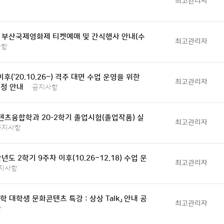
최고관리자
 부산국제영화제 티켓예매 및 간식행사 안내(수
최고관리자
사항
이후(‘20.10.26~) 격주 대면 수업 운영을 위한
최고관리자
정 안내
공지사항
츠융합학과 20-2학기 졸업시험(졸업작품) 실
최고관리자
공지사항
학년도 2학기 9주차 이후(10.26~12.18) 수업 운
최고관리자
지사항
학 대학생 문화콘텐츠 특강 : 상상 Talk」 안내 공
최고관리자
항