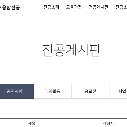
츠융합전공
전공소개
교육과정
전공게시판
전공
전공게시판
공지사항
대외활동
공모전
취업
제목
작성자