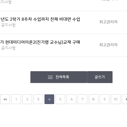
공지사항
학년도 2학기 8주차 수업까지 전체 비대면 수업
최고관리자
공지사항
학기 현대미디어이론2(진기행 교수님)교재 구매
최고관리자
공지사항
전체목록
글쓰기
1
2
3
4
5
6
7
8
9
10