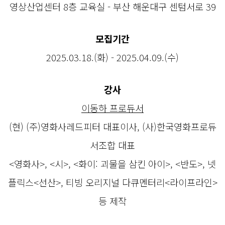
영상산업센터 8층 교육실 - 부산 해운대구 센텀서로 39
모집기간
2025.03.18.(화) - 2025.04.09.(수)
강사
이동하 프로듀서
(현) (주)영화사레드피터 대표이사, (사)한국영화프로듀
서조합 대표
<영화사>, <시>, <화이: 괴물을 삼킨 아이>, <반도>, 넷
플릭스<선산>, 티빙 오리지널 다큐멘터리<라이프라인>
등 제작