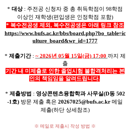
*
대상
:
주전공
신청자 중 총 취득학점이
98
학점
이상인 재학생
(
편입생은 인정학점 포함
)
* 복수전공생 제외, 복수전공생은 아래 링크 참조
https://www.bufs.ac.kr/bbs/board.php?bo_table=ic
ulture_board&wr_id=1777
*
제출기간
:
~ 2026
년 05
월 15
일
(금
) 17:00
까지
제
출
기간 내 미제출로 인한 졸업시험 불합격처리는 본
인의 책임임을 알려드립니다.
*
제출방법
:
영상콘텐츠융합학과 사무실(D동 502
-1호)
방문 제출 혹은
20267025@bufs.ac.kr
메일
제출(하단 상세참조)
※
메일로 제출시 작성 방법
※