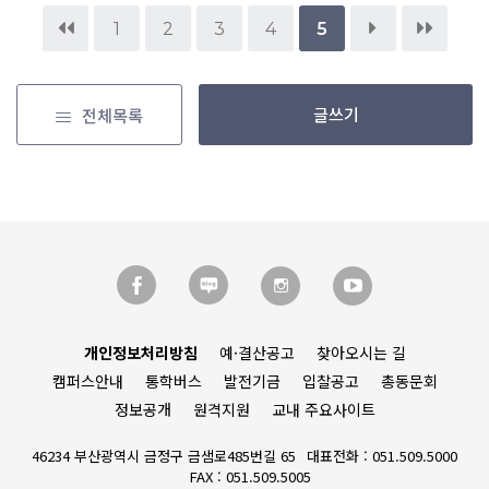
1
2
3
4
5
글쓰기
전체목록
개인정보처리방침
예·결산공고
찾아오시는 길
캠퍼스안내
통학버스
발전기금
입찰공고
총동문회
정보공개
원격지원
교내 주요사이트
46234 부산광역시 금정구 금샘로485번길 65
대표전화 : 051.509.5000
FAX : 051.509.5005