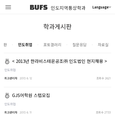
BUFS
인도지역통상학과
Language
학과게시판
시판
인도취업
포토갤러리
질문응답
자료실
< 2013년 한라비스테온공조㈜ 인도법인 현지채용 >
인도취업
최고관리자
조회수
2013. 6. 12
2621
GJS어학원 스텝모집
인도취업
최고관리자
조회수
2013. 6. 11
2733