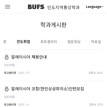
BUFS
인도지역통상학과
Language
학과게시판
시판
인도취업
포토갤러리
질문응답
자료실
말레이시아 채용안내
인도취업
최고관리자
조회수
2013. 1. 17
2634
말레이시아 코참(한인상공회의소)인턴모집
인도취업
최고관리자
조회수
2013. 1. 4
2270