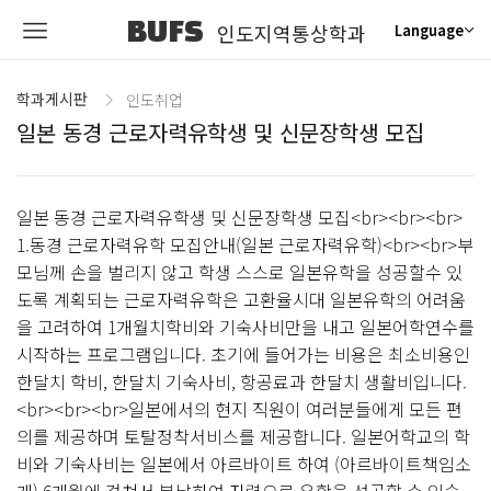
BUFS
인도지역통상학과
Language
학과게시판
인도취업
일본 동경 근로자력유학생 및 신문장학생 모집
일본 동경 근로자력유학생 및 신문장학생 모집<br><br><br>
1.동경 근로자력유학 모집안내(일본 근로자력유학)<br><br>부
모님께 손을 벌리지 않고 학생 스스로 일본유학을 성공할수 있
도록 계획되는 근로자력유학은 고환율시대 일본유학의 어려움
을 고려하여 1개월치학비와 기숙사비만을 내고 일본어학연수를
시작하는 프로그램입니다. 초기에 들어가는 비용은 최소비용인
한달치 학비, 한달치 기숙사비, 항공료과 한달치 생활비입니다.
<br><br><br>일본에서의 현지 직원이 여러분들에게 모든 편
의를 제공하며 토탈정착서비스를 제공합니다. 일본어학교의 학
비와 기숙사비는 일본에서 아르바이트 하여 (아르바이트책임소