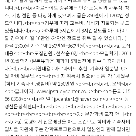
개) 6개월에 걸쳐서 분납하여 자력으로 유학을 성공할 수 있습
니다.<br><br>아르바이트 종류에는 단순 노동직과 사무직, 청
소, 서빙 점원 등 다양하게 있으며 시급은 850엔에서 1200엔 정
도입니다.<br><br>경우에 따라 교통비, 식비가 지불되는 곳도
있습니다.<br><br>하루에 5시간에서 8시간정도를 아르바이트
할 경우에 매월 10만엔~24만엔 정도를 취득 할 수 있습니다. (
환율 1300원 기준 : 약 150만원~360만원)<br><br><br>a. 모집
내용<br><br>모집인원 : 선착순 0명 <br><br>모집학기 : 2011
년 01월학기 (일본유학은 매학기 5개월전에 접수 마감이됩니
다.)<br><br>지원내용 : 아르바이트 추천, 기숙사 월분납, 6개
월 학비 월분납.<br><br>비자 취득시 필요한 비용: 각 1개월분
(학비,기숙사비,생활비) 약 250만원 <br><br><br>b. 문의<br>
<br>홈페이지 : www.jpstudycenter.co.kr<br><br>문의 : 15
66-0398<br><br>메일 : jpcenter1@naver.com<br><br>-동
경신문장학센터-<br><br><br><br><br><br><br><br><br>
<br><br><br><br><br><br><br>2.신문장학생 모집 안내<br
><br>a). 동경에서 신문배달을 하는 조건으로 학비와 기숙사비
일체를 지원해 주는 장학프로그램으로서 일본인과 함께 일하면