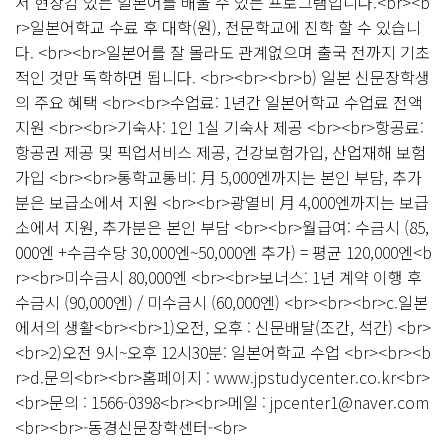
서 현장감 있는 일본어를 배울 수 있는 프로그램입니다.<br><b
r>일본어학교 수료 후 대학(원), 전문학교에 진학 할 수 있습니
다. <br><br>일본어를 잘 몰라도 관계없으며 출국 전까지 기초
적인 것만 독학하면 됩니다. <br><br><br>b) 일본 신문장학생
의 주요 혜택 <br><br>수업료: 1년간 일본어학교 수업료 전액
지원 <br><br>기숙사: 1인 1실 기숙사 제공 <br><br>항공료:
항공권 제공 및 픽업서비스 제공, 건강보험가입, 산업재해 보험
가입 <br><br>통학교통비: 月 5,000엔까지는 본인 부담, 추가
분은 보급소에서 지원 <br><br>광열비 月 4,000엔까지는 보급
소에서 지원, 추가분은 본인 부담 <br><br>월급여: 수금시 (85,
000엔 +수금수당 30,000엔~50,000엔 추가) = 평균 120,000엔<b
r><br>미수금시 80,000엔 <br><br>보너스: 1년 계약 이행 후
수금시 (90,000엔) / 미수금시 (60,000엔) <br><br><br>c.일본
에서의 생활<br><br>1)오전, 오후 : 신문배달(조간, 석간) <br>
<br>2)오전 9시~오후 12시30분: 일본어학교 수업 <br><br><b
r>d.문의<br><br>홈페이지 : www.jpstudycenter.co.kr<br>
<br>문의 : 1566-0398<br><br>메일 : jpcenter1@naver.com
<br><br>-동경신문장학센터-<br>