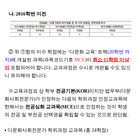
나
. 2016
학번 이전
②
위
①
항의 이수 학점에는
‘
다문화 교육
’
트랙
(20
학번 까
지
)
에 개설된 과목
(
과목코드기호
MCE
)
이
최소
15
학점 이상
이
포함되어야 합니다
.
교과과정은 수시로 개편될 수도 있으
니 유의해야 합니다
.
※
교육과정표 상 학부
전공기본
(KOR)
이지만 법무부
(
다문
화사회전문가
)
가 인정하는 다음의 학위과정 인정교과목에
한해서는
전공심화 교과목
(MCE)
으로 인정하는 것이 학생
의 전공 및 부전공 선택권을 확립할 수 있는 것으로 판단됨
.
▪
다문화사회전문가 학위과정 교과목 (총 24학점)