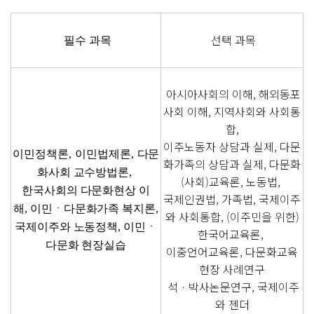
선택 과목
필수 과목
아시아사회의 이해, 해외동포
사회 이해, 지역사회와 사회통
합,
이주노동자 상담과 실제, 다문
이민정책론
,
이민법제론
,
다문
화가족의 상담과 실제, 다문화
화사회 교수방법론
,
(사회)교육론, 노동법,
한국
사회의 다문
화현상 이
국제인권법, 가족법, 국제이주
해
,
이민ㆍ다문화가족 복지론
,
와 사회통합, (이주민을 위한)
국제이주와 노동정책
,
이민ㆍ
한국어교육론,
다문화 현장실습
이중언어교육론, 다문화교육
현장 사례연구
석ㆍ박사논문연구, 국제이주
와 젠더