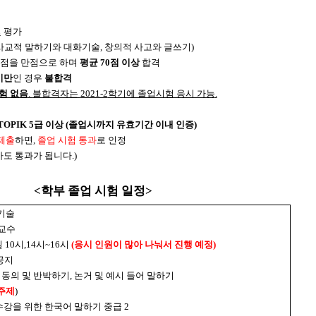
 평가
사교적 말하기와 대화기술
,
창의적 사고와 글쓰기
)
점을 만점으로 하며
평균
70
점 이상
합격
미만
인 경우
불합격
험 없음
.
불합격자는
2021-2
학기에 졸업시험 응시 가능
.
TOPIK 5
급 이상
(
졸업시까지 유효기간 이내 인증
)
제출
하면
,
졸업 시험 통과
로 인정
아도 통과가 됩니다
.)
<
학부 졸업 시험 일정
>
기술
교수
 10시,
14
시~16시
(응시 인원이 많아 나눠서 진행 예정)
공지
,
동의 및 반박하기
,
논거 및 예시 들어 말하기
주제
)
수강을 위한 한국어 말하기 중급
2