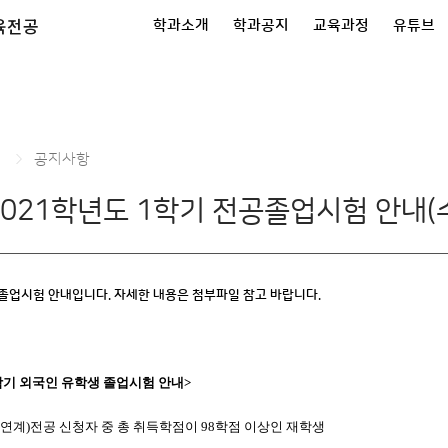
육전공
학과소개
학과공지
교육과정
유튜브
공지사항
2021학년도 1학기 전공졸업시험 안내(
공졸업시험 안내입니다. 자세한 내용은 첨부파일 참고 바랍니다.
학기 외국인 유학생 졸업시험 안내
>
연계
)
전공 신청자 중 총 취득학점이
98
학점 이상인 재학생