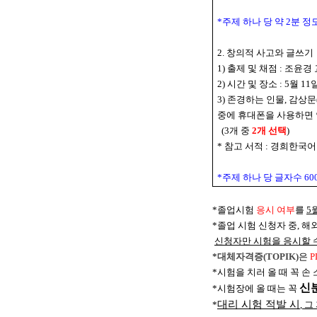
*주제 하나 당 약 2분 
2.
창의적 사고와 글쓰기
1)
출제 및 채점
:
조윤경 
2)
시간 및 장소
: 5
월
11
3)
존경하는 인물
,
감상문
중에 휴대폰을 사용하면 
(3
개 중
2
개 선택
)
*
참고 서적
:
경희한국어
*주제 하나 당 글자수 60
*
졸업시험
응시 여부
를
5
*졸업 시험 신청자 중, 
신청자만 시험을 응시할 
*
대체자격증(TOPIK)
은
P
*
시험을 치러 올 때 꼭 손
신
*
시험장에 올 때는 꼭
대리 시험 적발 시
*
,
그