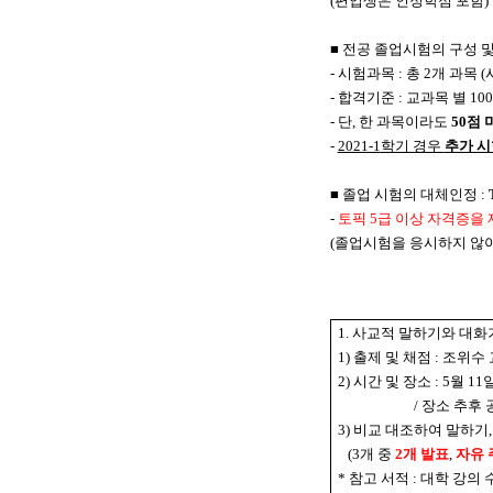
(
편입생은 인정학점 포함
)
■
전공 졸업시험의 구성 및
-
시험과목
:
총
2
개 과목
(
-
합격기준
:
교과목 별
100
-
단
,
한 과목이라도
50
점 
-
2021-1
학기 경우
추가 시
■
졸업 시험의 대체인정
:
-
토픽
5
급 이상 자격증을 
(
졸업시험을 응시하지 않
1.
사교적 말하기와 대화
1)
출제 및 채점
:
조위수 
2)
시간 및 장소
: 5
월
11
일
/
장소 추후 
3)
비교 대조하여 말하기
(3
개 중
2
개 발표
,
자유 
*
참고 서적
:
대학 강의 