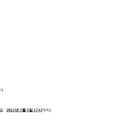
다
.
일
:
2021
년
5
월
5
일
17
시
까지
)