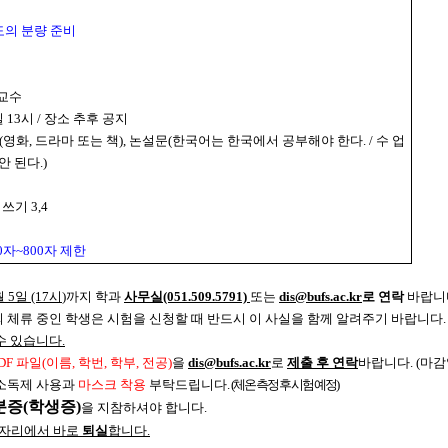
정도의 분량 준비
교수
일
13
시
/
장소 추후 공지
(
영화
,
드라마 또는 책
),
논설문
(
한국어는 한국에서 공부해야 한다
. /
수 업
안 된다
.)
 쓰기
3,4
0자~800자
제한
월
5
일
(17
시
)
까지 학과
사무실
(051.509.5791)
또는
dis@bufs.ac.kr
로 연락
바랍니
해외 체류 중인 학생은 시험을 신청할 때 반드시 이 사실을 함께 알려주기 바랍니다.
수 있습니다.
DF
파일
(
이름
,
학번
,
학부
,
전공
)
을
dis@bufs.ac.kr
로
제출 후 연락
바랍니다
. (
마감
 소독제 사용과
마스크 착용
부탁드립니다
.
(
체온 측정 후 시험 예정
)
분증
(
학생증
)
을 지참하셔야 합니다
.
 자리에서 바로
퇴실
합니다
.