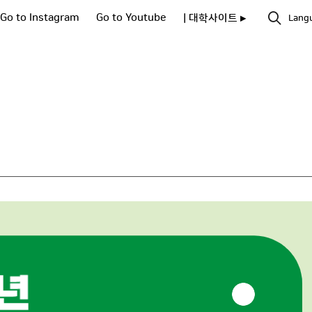
Go to Instagram
Go to Youtube
| 대학사이트 ▸
Lang